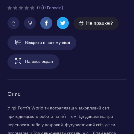
0 (0 Голосів)
Не працює?
Відкрити в новому вікні
На весь екран
Опис:
У грі Tom's World ти потрапляєш у захопливий світ
пригодницького робота на ім'я Том. Ця динамічна гра
переносить тебе у яскравий, футуристичний світ, де ти
допомагаєш Тому виконувати складні місії. Літай небом,