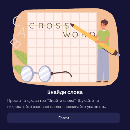
Знайди слова
Проста та цікава гра “Знайти слова”. Шукайте та
викреслюйте заховані слова і розвивайте уважність.
Грати