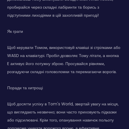
пробирайся через складні лабіринти та борись з
підступними лиходіями в цій захопливій пригоді!
Як грати
Щоб керувати Томом, використовуй клавіші зі стрілками або
WASD на клавіатурі. Пробіл дозволяє Тому літати, а кнопка
E активує його потужну зброю. Просувайся рівнями,
розгадуючи складні головоломки та перемагаючи ворогів.
Поради та хитрощі
Щоб досягти успіху в Tom's World, звертай увагу на місця,
що виглядають незвично; вони часто приховують підказки
або підсилювачі. Крім того, опанування навичок польоту
допоможе уникати ворожого вогню, а ефективне