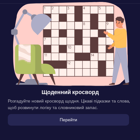
Щоденний кросворд
Розгадуйте новий кросворд щодня. Цікаві підказки та слова,
щоб розвинути логіку та словниковий запас.
Перейти