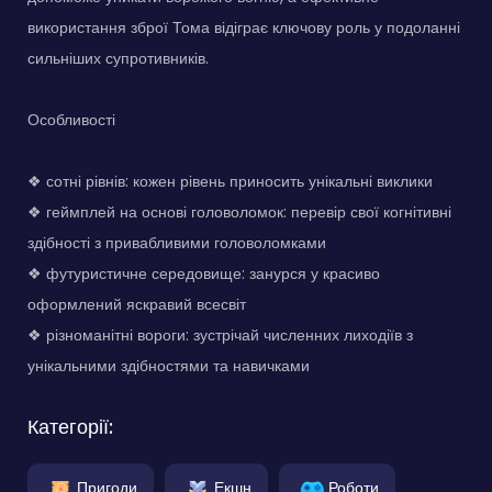
використання зброї Тома відіграє ключову роль у подоланні
сильніших супротивників.
Особливості
❖ сотні рівнів: кожен рівень приносить унікальні виклики
❖ геймплей на основі головоломок: перевір свої когнітивні
здібності з привабливими головоломками
❖ футуристичне середовище: занурся у красиво
оформлений яскравий всесвіт
❖ різноманітні вороги: зустрічай численних лиходіїв з
унікальними здібностями та навичками
Категорії:
Пригоди
Екшн
Роботи