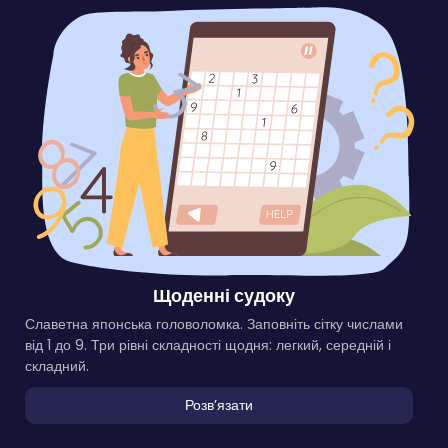
Щоденні судоку
Славетна японська головоломка. Заповніть сітку числами
від 1 до 9. Три рівні складності щодня: легкий, середній і
складний.
Розвʼязати