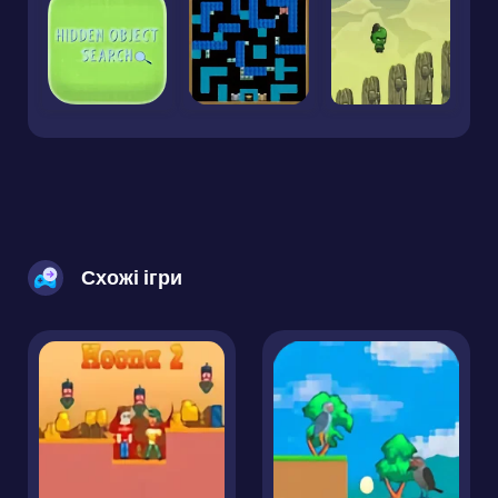
Схожі ігри