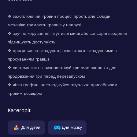
❖ захоплюючий ігровий процес: прості, але складні
механіки тримають гравців у напрузі
❖ зручне керування: інтуїтивні миші або сенсорні введення
підвищують доступність
❖ прогресивна складність: рівні стають складнішими з
просуванням гравців
❖ система життів: використовуй три очки здоров'я для
продовження гри перед перезапуском
❖ чітка графіка: насолоджуйся візуально привабливим
ігровим досвідом
Категорії:
Для дітей
Для мозку