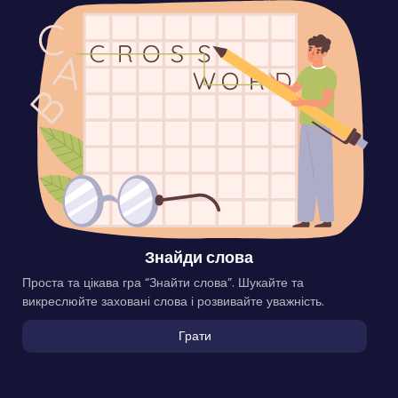
Знайди слова
Проста та цікава гра “Знайти слова”. Шукайте та
викреслюйте заховані слова і розвивайте уважність.
Грати