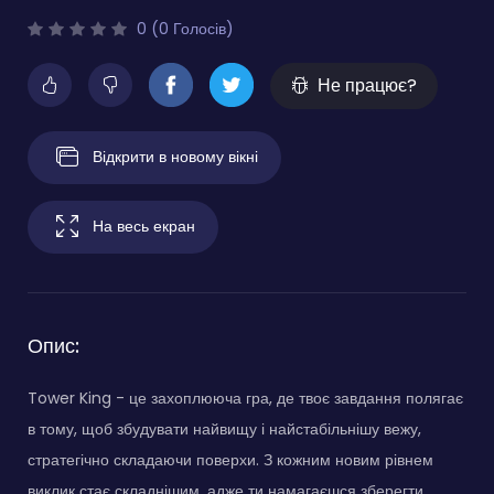
0 (0 Голосів)
Не працює?
Відкрити в новому вікні
На весь екран
Опис:
Tower King - це захоплююча гра, де твоє завдання полягає
в тому, щоб збудувати найвищу і найстабільнішу вежу,
стратегічно складаючи поверхи. З кожним новим рівнем
виклик стає складнішим, адже ти намагаєшся зберегти