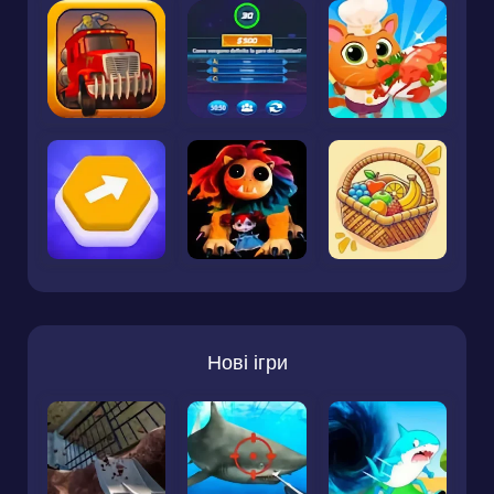
Нові ігри