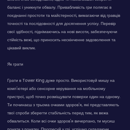
баланс і уникнути обвалу. Привабливість гри полягає в
поєднанні простоти та майстерності, вимагаючи від гравців
точності та послідовності для досягнення успіху. Перевір
свої здібності, піднімаючись на нові висоти, забезпечуючи
стійкість вежі, що приносить нескінченне задоволення та
цікавий виклик.
Як грати
Грати в Tower King дуже просто. Використовуй мишу на
комп'ютері або сенсорне керування на мобільному
пристрої, щоб точно розміщувати поверхи один на одному.
Ти починаєш з трьома очками здоров'я, які представляють
твої спроби зберегти стабільність перед тим, як вежа
обвалиться. Коли всі очки здоров'я вичерпано, ти мусиш
почати з початку. Прогресуй у грі, успішно складаючи