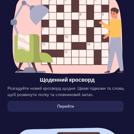
Щоденний кросворд
Розгадуйте новий кросворд щодня. Цікаві підказки та слова,
щоб розвинути логіку та словниковий запас.
Перейти