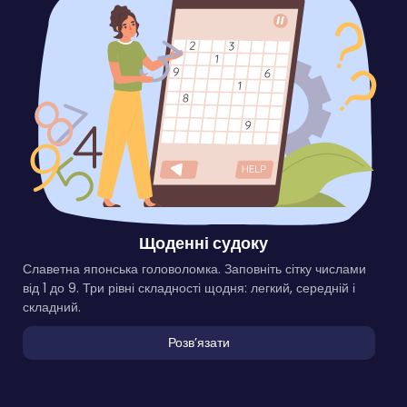
Щоденні судоку
Славетна японська головоломка. Заповніть сітку числами
від 1 до 9. Три рівні складності щодня: легкий, середній і
складний.
Розвʼязати