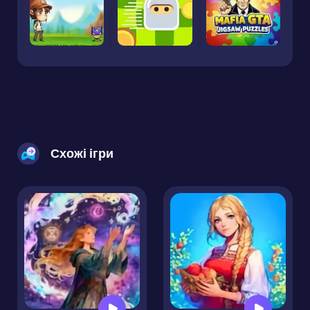
Схожі ігри