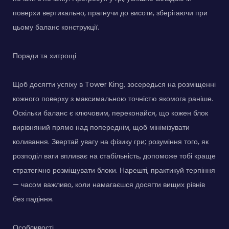
поверхи вертикально, прагнучи до висоти, зберігаючи при
цьому баланс конструкції.
Поради та хитрощі
Щоб досягти успіху в Tower King, зосередься на розміщенні
кожного поверху з максимальною точністю якомога раніше.
Оскільки баланс є ключовим, переконайся, що кожен блок
вирівняний прямо над попереднім, щоб мінімізувати
коливання. Звертай увагу на фізику гри; розуміння того, як
розподіл ваги впливає на стабільність, допоможе тобі краще
стратегічно розміщувати блоки. Нарешті, практикуй терпіння
— часом важливо, коли намагаєшся досягти вищих рівнів
без падіння.
Особливості