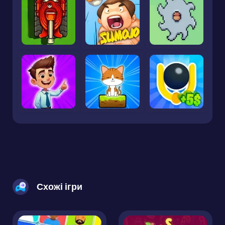
Схожі ігри