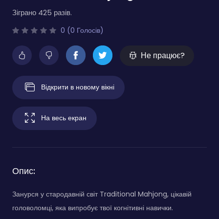
Зіграно 425 разів.
0 (0 Голосів)
Не працює?
Відкрити в новому вікні
На весь екран
Опис:
Занурся у стародавній світ Traditional Mahjong, цікавій
головоломці, яка випробує твої когнітивні навички.