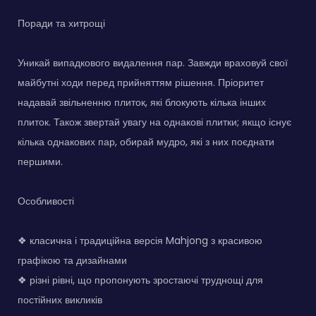
Поради та хитрощі
Уникай випадкового видалення пар. Завжди враховуй свої
майбутні ходи перед прийняттям рішення. Пріоритет
надавай звільненню плиток, які блокують кілька інших
плиток. Також звертай увагу на однакові плитки; якщо існує
кілька однакових пар, обирай мудро, які з них поєднати
першими.
Особливості
❖ класична і традиційна версія Mahjong з красивою
графікою та дизайнами
❖ різні рівні, що пропонують зростаючі труднощі для
постійних викликів