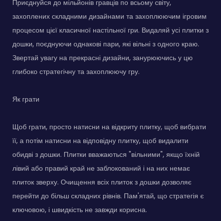
Приєднуйся до мільйонів гравців по всьому світу,
захоплених складними дизайнами та захоплюючим ігровим
процесом цієї класичної настільної гри. Видаляй усі плитки з
дошки, поєднуючи однакові пари, які вільні з одного краю.
Звертай увагу на прекрасні дизайни, занурюючись у цю
глибоко стратегічну та захоплюючу гру.
Як грати
Щоб грати, просто натисни на відкриту плитку, щоб вибрати
її, а потім натисни на відповідну плитку, щоб видалити
обидві з дошки. Плитки вважаються "вільними", якщо їхній
лівий або правий край не заблокований і на них немає
плиток зверху. Очищення всіх плиток з дошки дозволяє
перейти до більш складних рівнів. Пам'ятай, що стратегія є
ключовою, і швидкість не завжди корисна.