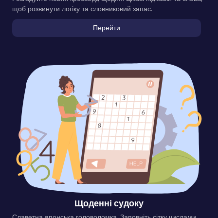
щоб розвинути логіку та словниковий запас.
Перейти
Щоденні судоку
Славетна японська головоломка. Заповніть сітку числами