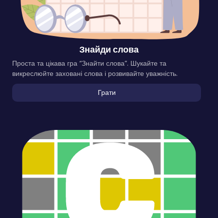
Знайди слова
Проста та цікава гра “Знайти слова”. Шукайте та
викреслюйте заховані слова і розвивайте уважність.
Грати