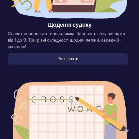
Щоденні судоку
Славетна японська головоломка. Заповніть сітку числами
від 1 до 9. Три рівні складності щодня: легкий, середній і
складний.
Розвʼязати