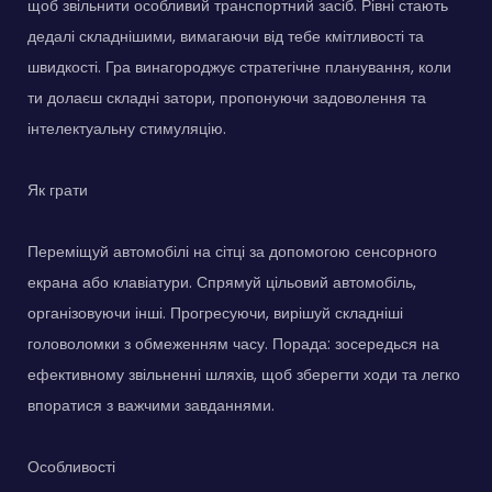
щоб звільнити особливий транспортний засіб. Рівні стають
дедалі складнішими, вимагаючи від тебе кмітливості та
швидкості. Гра винагороджує стратегічне планування, коли
ти долаєш складні затори, пропонуючи задоволення та
інтелектуальну стимуляцію.
Як грати
Переміщуй автомобілі на сітці за допомогою сенсорного
екрана або клавіатури. Спрямуй цільовий автомобіль,
організовуючи інші. Прогресуючи, вирішуй складніші
головоломки з обмеженням часу. Порада: зосередься на
ефективному звільненні шляхів, щоб зберегти ходи та легко
впоратися з важчими завданнями.
Особливості