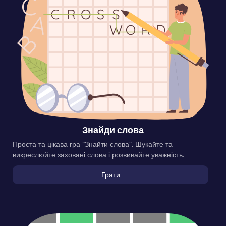
Знайди слова
Проста та цікава гра “Знайти слова”. Шукайте та
викреслюйте заховані слова і розвивайте уважність.
Грати