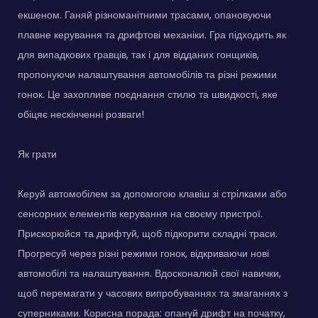
екшеном. Ганяй різноманітними трасами, опановуючи
плавне керування та дрифтові механіки. Гра підходить як
для випадкових гравців, так і для відданих гонщиків,
пропонуючи налаштування автомобілів та різні режими
гонок. Це захопливе поєднання стилю та швидкості, яке
обіцяє нескінченні розваги!
Як грати
Керуй автомобілем за допомогою клавіш зі стрілками або
сенсорних елементів керування на своєму пристрої.
Прискорюйся та дрифтуй, щоб підкорити складні траси.
Прогресуй через різні режими гонок, відкриваючи нові
автомобілі та налаштування. Вдосконалюй свої навички,
щоб перемагати у часових випробуваннях та змаганнях з
суперниками. Корисна порада: опануй дрифт на початку,