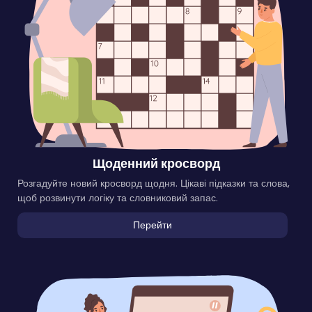
Щоденний кросворд
Розгадуйте новий кросворд щодня. Цікаві підказки та слова,
щоб розвинути логіку та словниковий запас.
Перейти