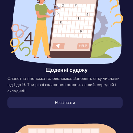
Щоденні судоку
Славетна японська головоломка. Заповніть сітку числами
від 1 до 9. Три рівні складності щодня: легкий, середній і
складний.
Розвʼязати