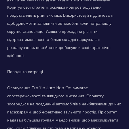
Коригуй свої стратегії, оскільки нові розташування
представляють різні виклики. Використовуй підсилювачі,
щоб допомогти заповнити автомобілі, коли потрапиш у
скрутне становище. Успішно проходячи рівні, ти
відкриватимеш нові та більш складні паркувальні
розташування, постійно випробовуючи свої стратегічні
здібності.
Поради та хитрощі
Опанування Traffic Jam Hop On вимагає
спостережливості та швидкого мислення. Спочатку
зосередься на поєднанні автомобілів з найближчими до них
пасажирами, щоб ефективно звільнити простір. Пріоритет
надавай більшим групам мандрівників, щоб максимізувати
свої ходи. Слідкуй за стрілками напрямку кожного