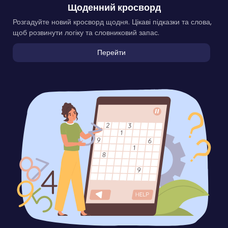
Щоденний кросворд
Розгадуйте новий кросворд щодня. Цікаві підказки та слова,
щоб розвинути логіку та словниковий запас.
Перейти