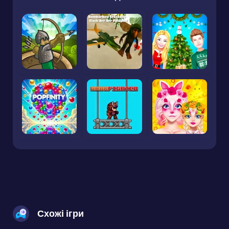
Схожі ігри