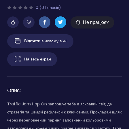
0 (0 Голосів)
Не працює?
Відкрити в новому вікні
На весь екран
Опис:
Traffic Jam Hop On запрошує тебе в яскравий світ, де
стратегія та швидкі рефлекси є ключовими. Прокладай шлях
через переповнений паркінг, заповнений кольоровими
автомобілями, кожен з яких прагне вирватися з затору. Твоя