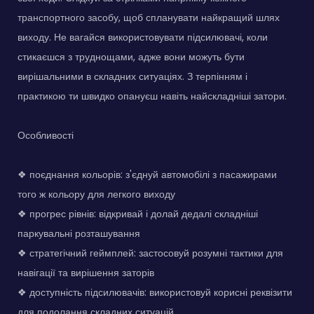
транспортного засобу, щоб спланувати найкращий шлях
виходу. Не вагайся використовувати підсилювачі, коли
стикаєшся з труднощами, адже вони можуть бути
вирішальними в складних ситуаціях. З терпінням і
практикою ти швидко опануєш навіть найскладніші затори.
Особливості
❖ поєднання кольорів: з'єднуй автомобілі з пасажирами
того ж кольору для легкого виходу
❖ прогрес рівнів: відкривай і долай дедалі складніші
паркувальні розташування
❖ стратегічний геймплей: застосовуй розумні тактики для
навігації та вирішення заторів
❖ доступність підсилювачів: використовуй корисні реквізити
для подолання складних ситуацій