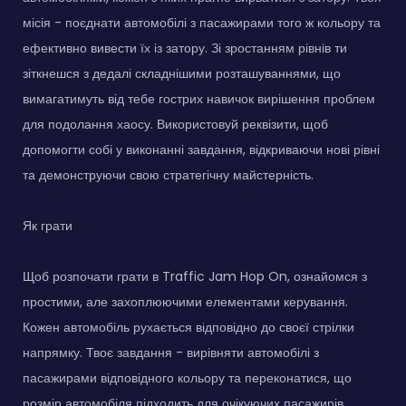
місія - поєднати автомобілі з пасажирами того ж кольору та
ефективно вивести їх із затору. Зі зростанням рівнів ти
зіткнешся з дедалі складнішими розташуваннями, що
вимагатимуть від тебе гострих навичок вирішення проблем
для подолання хаосу. Використовуй реквізити, щоб
допомогти собі у виконанні завдання, відкриваючи нові рівні
та демонструючи свою стратегічну майстерність.
Як грати
Щоб розпочати грати в Traffic Jam Hop On, ознайомся з
простими, але захоплюючими елементами керування.
Кожен автомобіль рухається відповідно до своєї стрілки
напрямку. Твоє завдання - вирівняти автомобілі з
пасажирами відповідного кольору та переконатися, що
розмір автомобіля підходить для очікуючих пасажирів.