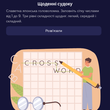
Щоденні судоку
Славетна японська головоломка. Заповніть сітку числами
від 1 до 9. Три рівні складності щодня: легкий, середній і
складний.
Розвʼязати