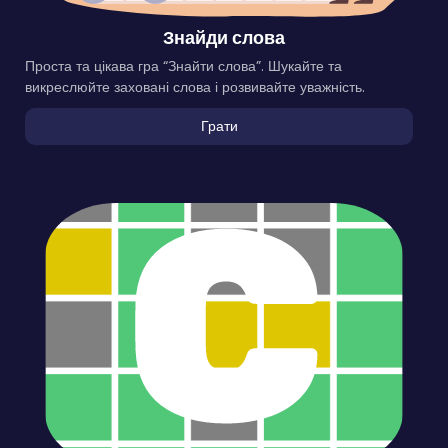
Знайди слова
Проста та цікава гра “Знайти слова”. Шукайте та
викреслюйте заховані слова і розвивайте уважність.
Грати