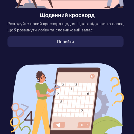
Щоденний кросворд
Розгадуйте новий кросворд щодня. Цікаві підказки та слова,
щоб розвинути логіку та словниковий запас.
Перейти