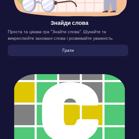
Знайди слова
Проста та цікава гра “Знайти слова”. Шукайте та
викреслюйте заховані слова і розвивайте уважність.
Грати