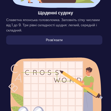
Щоденні судоку
Славетна японська головоломка. Заповніть сітку числами
від 1 до 9. Три рівні складності щодня: легкий, середній і
складний.
Розвʼязати