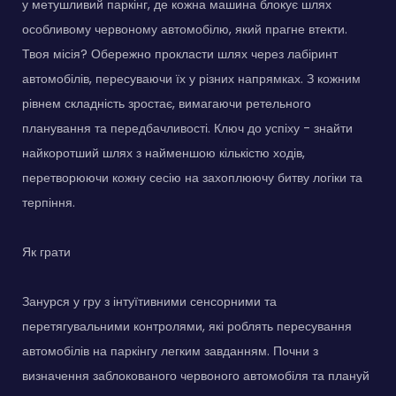
у метушливий паркінг, де кожна машина блокує шлях
особливому червоному автомобілю, який прагне втекти.
Твоя місія? Обережно прокласти шлях через лабіринт
автомобілів, пересуваючи їх у різних напрямках. З кожним
рівнем складність зростає, вимагаючи ретельного
планування та передбачливості. Ключ до успіху - знайти
найкоротший шлях з найменшою кількістю ходів,
перетворюючи кожну сесію на захоплюючу битву логіки та
терпіння.
Як грати
Занурся у гру з інтуїтивними сенсорними та
перетягувальними контролями, які роблять пересування
автомобілів на паркінгу легким завданням. Почни з
визначення заблокованого червоного автомобіля та плануй