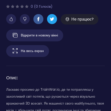
0 (0 Голосів)
Не працює?
Відкрити в новому вікні
На весь екран
Опис:
Ласкаво просимо до TrainWar.io, де ти потрапляєш у
захопливий світ потягів, що рухаються через візуально
вражаючий 3D всесвіт. Як машиніст свого майбутнього, твоя
місія - збільшити свій потяг, поглинаючи інші та збираючи