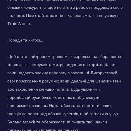
більших конкурентів, щоб не зійти з рейок, і продовжуй свою
подорож. Пам'ятай, стратегія і вчасність - ключ до успіху в
TrainWar.io.
Поради та хитрощі
Щоб стати найкращим гравцем, зосередься на зборі гвинтів
та ящиків з інструментами, розкиданих по карті, оскільки
вони надають значну перевагу в зростанні. Використовуй
свої прискорення розумно; вони ідеальні для швидких втеч
або захоплення менших потягів. Будь уважним і
передбачай рухи більших потягів, щоб уникнути
неприємних зіткнень. Намагайся загнати потяги інших
гравців до перешкод або конкурентів, щоб загнати їх у кут.
Баланс агресії та обережності збільшить твої шанси
пережити інших і правити на рейках!