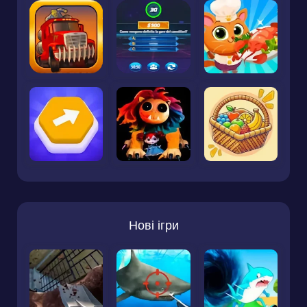
Нові ігри