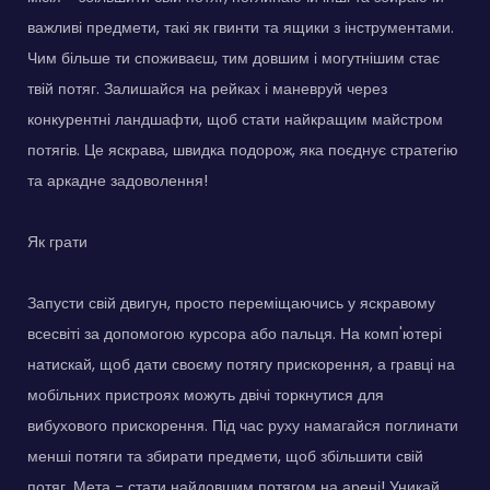
важливі предмети, такі як гвинти та ящики з інструментами.
Чим більше ти споживаєш, тим довшим і могутнішим стає
твій потяг. Залишайся на рейках і маневруй через
конкурентні ландшафти, щоб стати найкращим майстром
потягів. Це яскрава, швидка подорож, яка поєднує стратегію
та аркадне задоволення!
Як грати
Запусти свій двигун, просто переміщаючись у яскравому
всесвіті за допомогою курсора або пальця. На комп'ютері
натискай, щоб дати своєму потягу прискорення, а гравці на
мобільних пристроях можуть двічі торкнутися для
вибухового прискорення. Під час руху намагайся поглинати
менші потяги та збирати предмети, щоб збільшити свій
потяг. Мета - стати найдовшим потягом на арені! Уникай