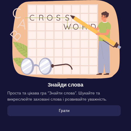
Знайди слова
Проста та цікава гра “Знайти слова”. Шукайте та
викреслюйте заховані слова і розвивайте уважність.
Грати