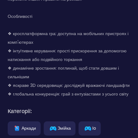
Особливості
❖ кросплатформна гра: доступна на мобільних пристроях і
комп'ютерах
❖ інтуїтивне керування: прості прискорення за допомогою
натискання або подвійного торкання
❖ динамічне зростання: поглинай, щоб стати довшим і
сильнішим
❖ яскраве 3D середовище: досліджуй вражаючі ландшафти
❖ глобальна конкуренція: грай з ентузіастами з усього світу
Категорії:
Аркади
Змійка
Io