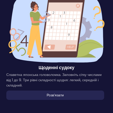
Щоденні судоку
Славетна японська головоломка. Заповніть сітку числами
від 1 до 9. Три рівні складності щодня: легкий, середній і
складний.
Розвʼязати