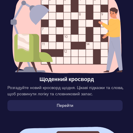
Щоденний кросворд
Розгадуйте новий кросворд щодня. Цікаві підказки та слова,
щоб розвинути логіку та словниковий запас.
Перейти