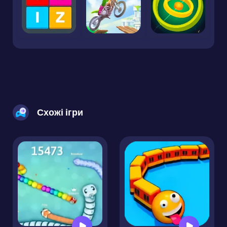
Схожі ігри