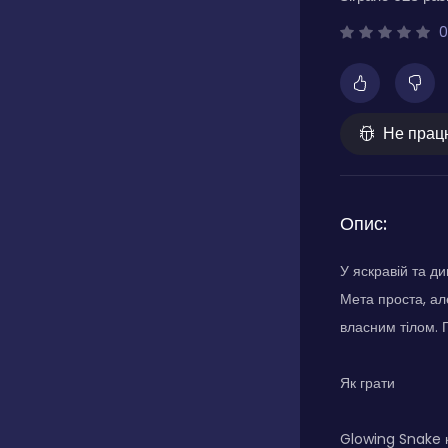
0
Не прац
Опис:
У яскравій та д
Мета проста, ал
власним тілом. 
Як грати
Glowing Snake к