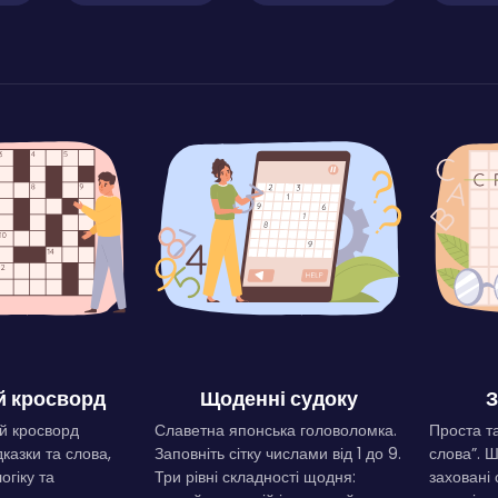
 кросворд
Щоденні судоку
З
й кросворд
Славетна японська головоломка.
Проста та
дказки та слова,
Заповніть сітку числами від 1 до 9.
слова”. 
огіку та
Три рівні складності щодня:
заховані 