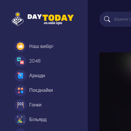
Наш вибір!
2048
Аркади
Поєднайки
Гонки
Більярд