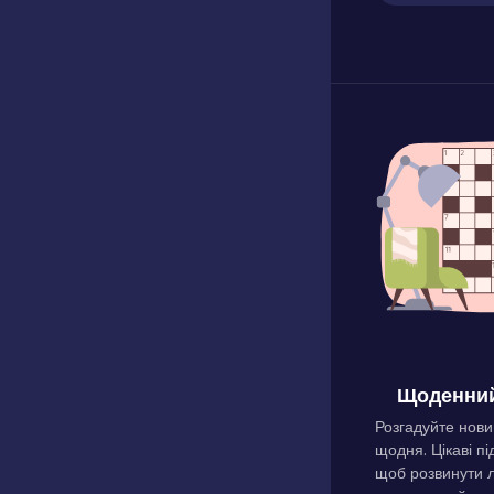
Щоденний
Розгадуйте нови
щодня. Цікаві пі
щоб розвинути л