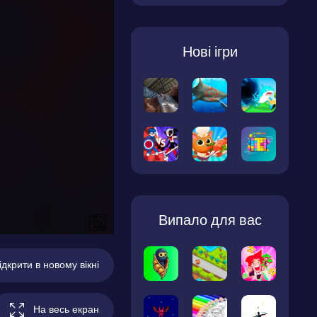
Нові ігри
Випало для вас
ідкрити в новому вікні
На весь екран