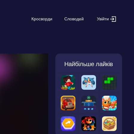
Увійти
Кросворди
Словодей
Найбільше лайків