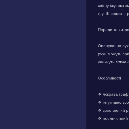
світну їжу, яка 
гру. Швидкість г
Поради та хитр
Опанування руху
рухи можуть при
уникнути зіткнен
Особливості
❖ яскрава граф
❖ інтуїтивно зро
❖ зростаючий рі
❖ нескінченний 