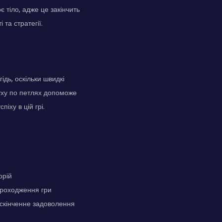
є тіло, адже це закінчить
та стратегії.
дь, оскільки швидкі
уху по петлях допоможе
іху в цій грі.
орій
проходження гри
ескінченне задоволення