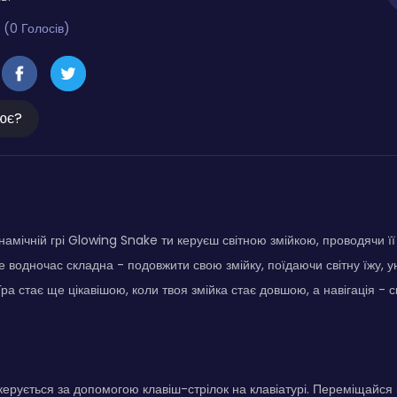
 (0 Голосів)
ює?
инамічній грі Glowing Snake ти керуєш світною змійкою, проводячи її
е водночас складна - подовжити свою змійку, поїдаючи світну їжу, у
Гра стає ще цікавішою, коли твоя змійка стає довшою, а навігація - 
ерується за допомогою клавіш-стрілок на клавіатурі. Переміщайся 