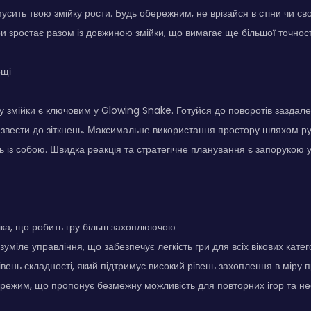
змусить твою змійку рости. Будь обережним, не врізайся в стіни чи сво
ри зростає разом із довжиною змійки, що вимагає ще більшої точності 
ощі
 змійки є ключовим у Glowing Snake. Готуйся до поворотів заздалегі
звести до зіткнень. Максимальне використання простору шляхом р
ь із собою. Швидка реакція та стратегічне планування є запорукою усп
іка, що робить гру більш захоплюючою
зуміле управління, що забезпечує легкість гри для всіх вікових катег
вень складності, який підтримує високий рівень захоплення в міру 
режим, що пропонує безмежну можливість для повторних ігор та н