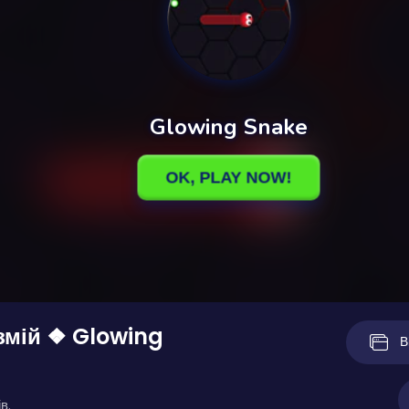
змій ❖ Glowing
В
в.