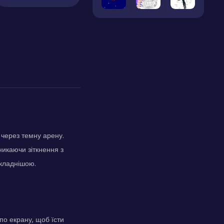
 через темну арену.
никаючи зіткнення з
складнішою.
по екрану, щоб їсти