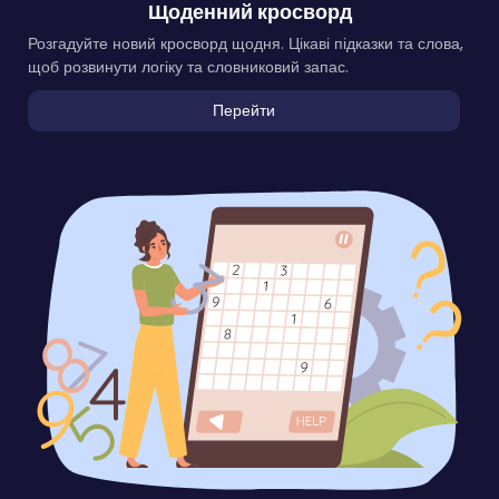
Щоденний кросворд
Розгадуйте новий кросворд щодня. Цікаві підказки та слова,
щоб розвинути логіку та словниковий запас.
Перейти