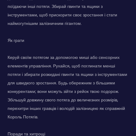
поїдаючи інші потяги. Збирай гвинти та ящики з
інструментами, щоб прискорити своє зростання і стати
наймогутнішим залізничним гігантом.
Як грати
Керуй своїм потягом за допомогою миші або сенсорних
елементів управління. Рухайся, щоб поглинати менші
потяги і збирати розкидані гвинти та ящики з інструментами
для швидкого зростання. Будь обережним з більшими
конкурентами; вони можуть зійти з рейок твою подорож.
Збільшуй довжину свого потяга до величезних розмірів,
перехитри інших гравців і володій залізницею як справжній
Король Потягів.
Поради та хитрощі