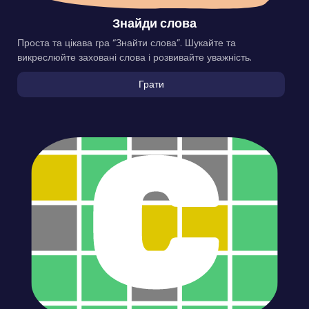
Знайди слова
Проста та цікава гра “Знайти слова”. Шукайте та
викреслюйте заховані слова і розвивайте уважність.
Грати