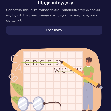
Щоденні судоку
Славетна японська головоломка. Заповніть сітку числами
від 1 до 9. Три рівні складності щодня: легкий, середній і
складний.
Розвʼязати