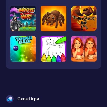
Схожі ігри