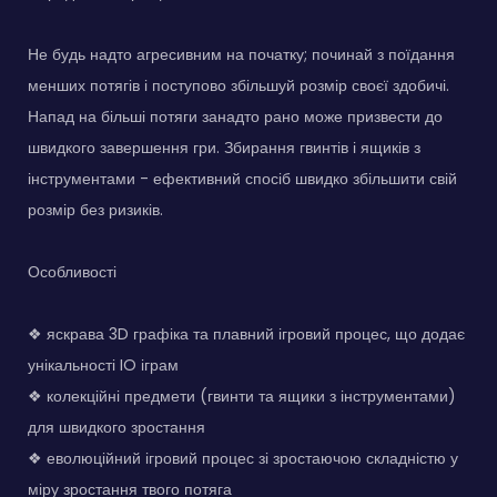
Не будь надто агресивним на початку; починай з поїдання
менших потягів і поступово збільшуй розмір своєї здобичі.
Напад на більші потяги занадто рано може призвести до
швидкого завершення гри. Збирання гвинтів і ящиків з
інструментами - ефективний спосіб швидко збільшити свій
розмір без ризиків.
Особливості
❖ яскрава 3D графіка та плавний ігровий процес, що додає
унікальності IO іграм
❖ колекційні предмети (гвинти та ящики з інструментами)
для швидкого зростання
❖ еволюційний ігровий процес зі зростаючою складністю у
міру зростання твого потяга