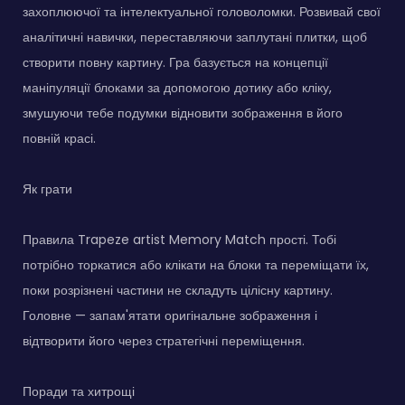
захоплюючої та інтелектуальної головоломки. Розвивай свої
аналітичні навички, переставляючи заплутані плитки, щоб
створити повну картину. Гра базується на концепції
маніпуляції блоками за допомогою дотику або кліку,
змушуючи тебе подумки відновити зображення в його
повній красі.
Як грати
Правила Trapeze artist Memory Match прості. Тобі
потрібно торкатися або клікати на блоки та переміщати їх,
поки розрізнені частини не складуть цілісну картину.
Головне — запам'ятати оригінальне зображення і
відтворити його через стратегічні переміщення.
Поради та хитрощі