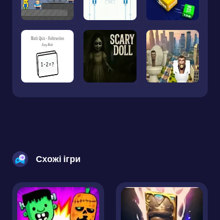
Схожі ігри