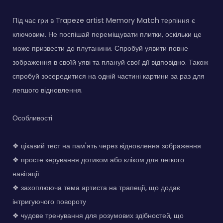
Під час гри в Trapeze artist Memory Match терпіння є
ключовим. Не поспішай переміщувати плитки, оскільки це
може призвести до плутанини. Спробуй уявити повне
зображення в своїй уяві та плануй свої дії відповідно. Також
спробуй зосередитися на одній частині картини за раз для
легшого відновлення.
Особливості
❖ цікавий тест на пам'ять через відновлення зображення
❖ просте керування дотиком або кліком для легкого
навігації
❖ захоплююча тема артиста на трапеції, що додає
інтригуючого повороту
❖ чудове тренування для розумових здібностей, що