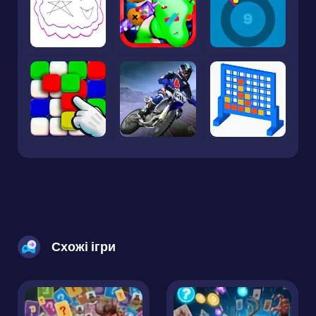
Схожі ігри