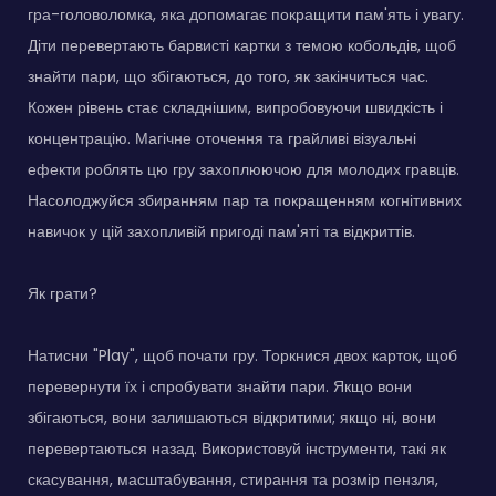
гра-головоломка, яка допомагає покращити пам'ять і увагу.
Діти перевертають барвисті картки з темою кобольдів, щоб
знайти пари, що збігаються, до того, як закінчиться час.
Кожен рівень стає складнішим, випробовуючи швидкість і
концентрацію. Магічне оточення та грайливі візуальні
ефекти роблять цю гру захоплюючою для молодих гравців.
Насолоджуйся збиранням пар та покращенням когнітивних
навичок у цій захопливій пригоді пам'яті та відкриттів.
Як грати?
Натисни "Play", щоб почати гру. Торкнися двох карток, щоб
перевернути їх і спробувати знайти пари. Якщо вони
збігаються, вони залишаються відкритими; якщо ні, вони
перевертаються назад. Використовуй інструменти, такі як
скасування, масштабування, стирання та розмір пензля,