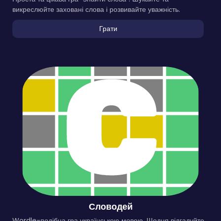
викреслюйте заховані слова і розвивайте уважність.
Грати
Словодей
Wordle-подібна гра українською мовою. Щодня відгадуйте