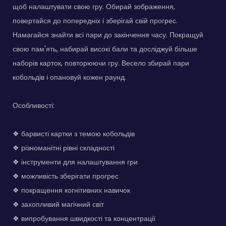
щоб налаштувати свою гру. Обирай зображення,
повертайся до попередніх і зберігай свій прогрес.
Намагайся знайти всі пари до закінчення часу. Покращуй
свою пам'ять, набирай високі бали та досліджуй більше
наборів карток, повторюючи гру. Весело збирай пари
кобольдів і опановуй кожен раунд.
Особливості:
❖ барвисті картки з темою кобольдів
❖ різноманітні рівні складності
❖ інструменти для налаштування гри
❖ можливість зберігати прогрес
❖ покращення когнітивних навичок
❖ захопливий магічний світ
❖ випробування швидкості та концентрації