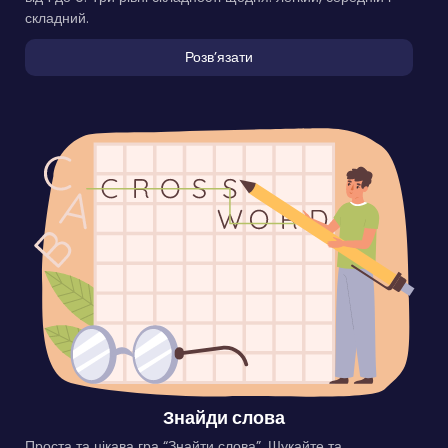
складний.
Розвʼязати
Знайди слова
Проста та цікава гра “Знайти слова”. Шукайте та