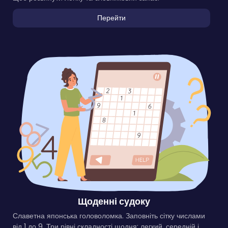
Перейти
Щоденні судоку
Славетна японська головоломка. Заповніть сітку числами
від 1 до 9. Три рівні складності щодня: легкий, середній і