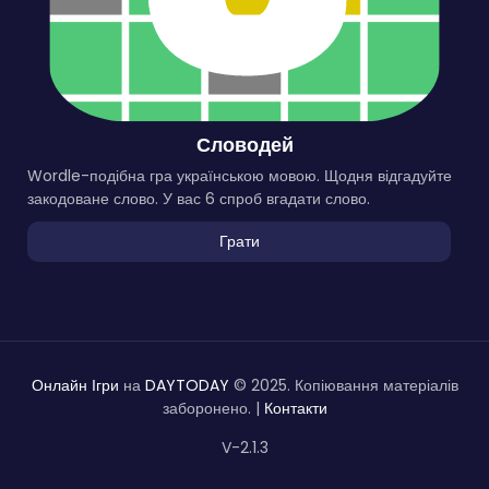
Словодей
Wordle-подібна гра українською мовою. Щодня відгадуйте
закодоване слово. У вас 6 спроб вгадати слово.
Грати
Онлайн Ігри
на
DAYTODAY
© 2025. Копіювання матеріалів
заборонено. |
Контакти
V-2.1.3