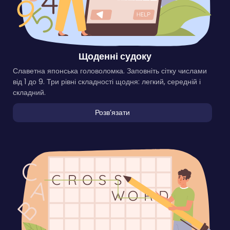
Щоденні судоку
Славетна японська головоломка. Заповніть сітку числами
від 1 до 9. Три рівні складності щодня: легкий, середній і
складний.
Розвʼязати