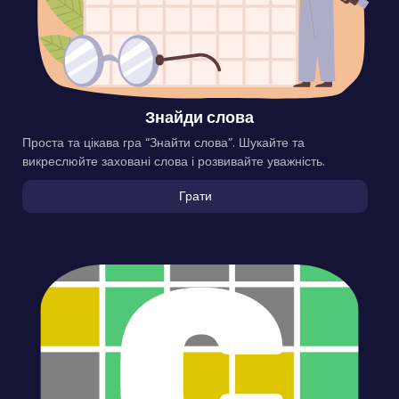
Знайди слова
Проста та цікава гра “Знайти слова”. Шукайте та
викреслюйте заховані слова і розвивайте уважність.
Грати