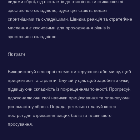
видами зброї, від пістолетів до гвинтівок, ти стикаєшся зі
зростаючою складністю, адже цілі стають дедалі
спритнішими та складнішими. Швидка реакція та стратегічне
мислення є ключовими для проходження рівнів із
зростаючою складністю.
Як грати
Використовуй сенсорні елементи керування або мишу, щоб
прицілитися та стріляти. Влучай у цілі, щоб заробляти очки,
підвищуючи складність із покращенням точності. Прогресуй,
вдосконалюючи свої навички прицілювання та опановуючи
різноманітну зброю. Порада: ретельно плануй кожен
постріл для отримання вищих балів та плавнішого
просування.