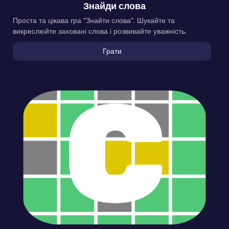
Знайди слова
Проста та цікава гра “Знайти слова”. Шукайте та
викреслюйте заховані слова і розвивайте уважність.
Грати