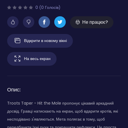
0 (0 Голосів)
Не працює?
Відкрити в новому вікні
На весь екран
Опис:
Troots Taper - Hit the Mole пропонує цікавий аркадний
досвід. Гравці натискають на екран, щоб вдарити кротів, які
несподівано з'являються. Мета полягає в тому, щоб
передбачити їхні рухи та покращити рефлекси. Це проста,