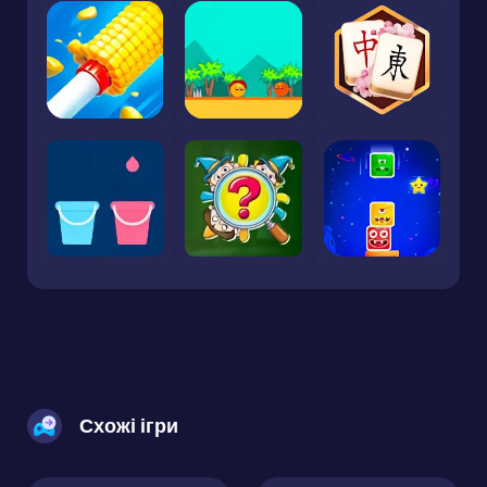
Схожі ігри