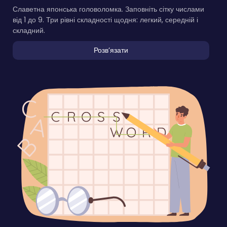
Славетна японська головоломка. Заповніть сітку числами
від 1 до 9. Три рівні складності щодня: легкий, середній і
складний.
Розвʼязати