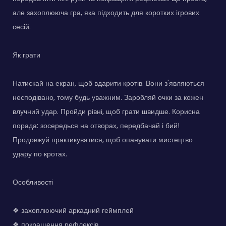
але захоплююча гра, яка підходить для коротких ігрових
сесій.
Як грати
Натискай на екран, щоб вдарити кротів. Вони з'являються
несподівано, тому будь уважним. Заробляй очки за кожен
влучний удар. Пройди рівні, щоб грати швидше. Корисна
порада: зосередься на отворах, передбачай і бий!
Продовжуй практикуватися, щоб опанувати мистецтво
удару по кротах.
Особливості
❖ захоплюючий аркадний геймплей
❖ покращення рефлексів