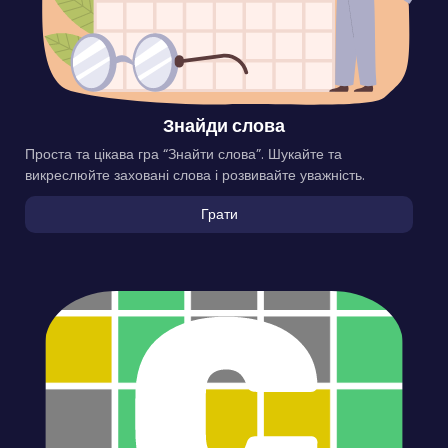
Знайди слова
Проста та цікава гра “Знайти слова”. Шукайте та
викреслюйте заховані слова і розвивайте уважність.
Грати