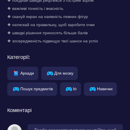
❖ поєднай швидкі рефлекси з гострим зором
❖ важливі точність і вчасність
❖ скануй екран на наявність певних фігур
❖ натискай на правильну, щоб заробити очки
❖ швидкі рішення приносять більше балів
❖ зосередженість підвищує твої шанси на успіх
Категорії:
Аркади
Для мозку
Пошук предметів
Io
Навички
Коментарі