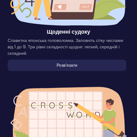
Щоденні судоку
Славетна японська головоломка. Заповніть сітку числами
від 1 до 9. Три рівні складності щодня: легкий, середній і
складний.
Розвʼязати