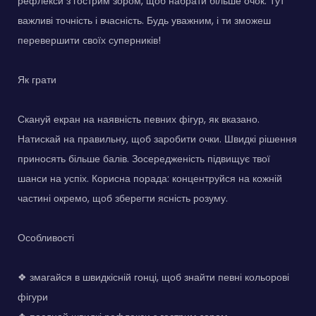
рефлекси з гострим зором, щоб набрати більше очок. Тут
важливі точність і вчасність. Будь уважним, і ти зможеш
перевершити своїх суперників!
Як грати
Скануй екран на наявність певних фігур, як вказано.
Натискай на правильну, щоб заробити очки. Швидкі рішення
приносять більше балів. Зосередженість підвищує твої
шанси на успіх. Корисна порада: концентруйся на кожній
частині окремо, щоб зберегти ясність розуму.
Особливості
❖ змагайся в швидкісній гонці, щоб знайти певні кольорові
фігури