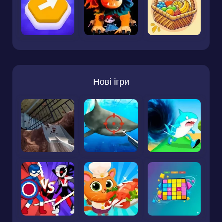
Нові ігри