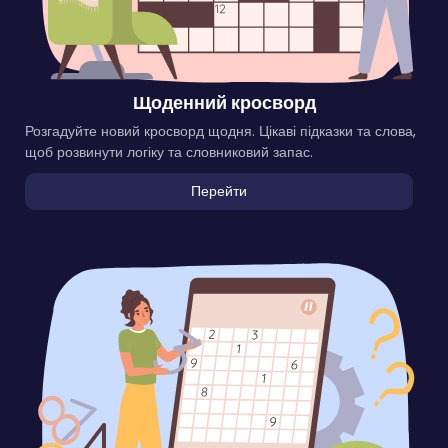
Щоденний кросворд
Розгадуйте новий кросворд щодня. Цікаві підказки та слова,
щоб розвинути логіку та словниковий запас.
Перейти