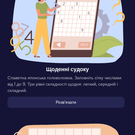
Щоденні судоку
Славетна японська головоломка. Заповніть сітку числами
від 1 до 9. Три рівні складності щодня: легкий, середній і
складний.
Розвʼязати