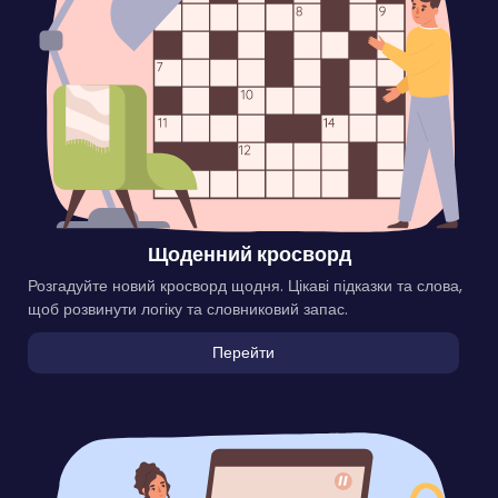
Щоденний кросворд
Розгадуйте новий кросворд щодня. Цікаві підказки та слова,
щоб розвинути логіку та словниковий запас.
Перейти