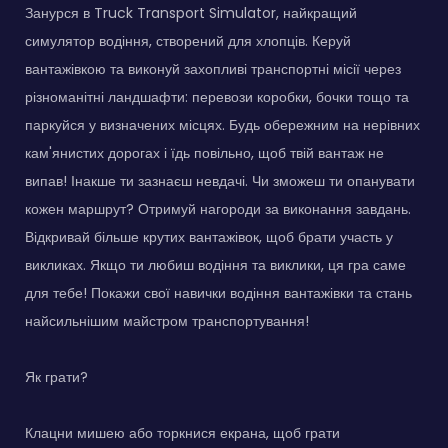
Занурся в Truck Transport Simulator, найкращий
симулятор водіння, створений для хлопців. Керуй
вантажівкою та виконуй захопливі транспортні місії через
різноманітні ландшафти: перевози коробки, бочки тощо та
паркуйся у визначених місцях. Будь обережним на нерівних
кам'янистих дорогах і їдь повільно, щоб твій вантаж не
випав! Інакше ти зазнаєш невдачі. Чи зможеш ти опанувати
кожен маршрут? Отримуй нагороди за виконання завдань.
Відкривай більше крутих вантажівок, щоб брати участь у
викликах. Якщо ти любиш водіння та виклики, ця гра саме
для тебе! Покажи свої навички водіння вантажівки та стань
найсильнішим майстром транспортування!
Як грати?
Клацни мишею або торкнися екрана, щоб грати