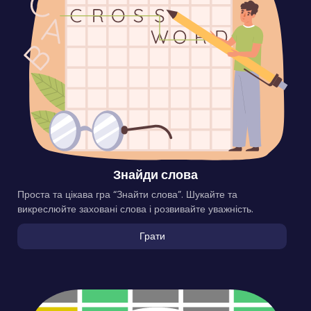
Знайди слова
Проста та цікава гра “Знайти слова”. Шукайте та
викреслюйте заховані слова і розвивайте уважність.
Грати