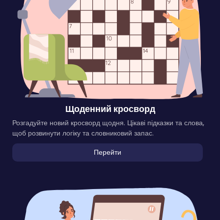
Щоденний кросворд
Розгадуйте новий кросворд щодня. Цікаві підказки та слова,
щоб розвинути логіку та словниковий запас.
Перейти