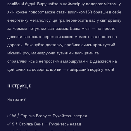
водійські будні. Вирушайте в неймовірну подорож містом, у
якій кожен поворот може стати викликом! Увібравши в себе
енергетику мегаполісу, ця гра переносить вас у світ драйву
за кермом потужних вантажівок. Ваша місія — не просто
довезти вантаж, а пережити кожен момент шаленства на
дорогах. Виконуйте доставку, пробиваючись крізь густий
міський рух, маневруючи вузькими вулицями та
справляючись з непростими маршрутами. Відважтеся на
цей шлях та доведіть, що ви — найкращий водій у місті!
Інструкції:
Як грати?
✅ W / Стрілка Вгору — Рухайтесь вперед
✅ S / Стрілка Вниз — Рухайтесь назад