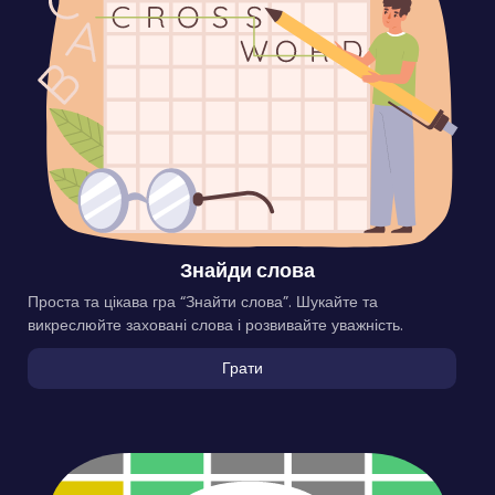
Знайди слова
Проста та цікава гра “Знайти слова”. Шукайте та
викреслюйте заховані слова і розвивайте уважність.
Грати