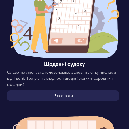
Щоденні судоку
Славетна японська головоломка. Заповніть сітку числами
від 1 до 9. Три рівні складності щодня: легкий, середній і
складний.
Розвʼязати