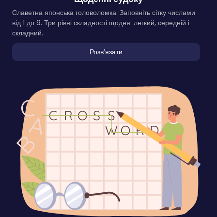
Славетна японська головоломка. Заповніть сітку числами
від 1 до 9. Три рівні складності щодня: легкий, середній і
складний.
Розвʼязати