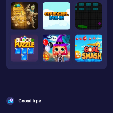
Схожі ігри