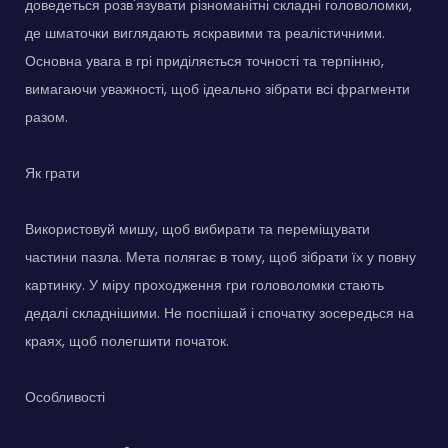
доведеться розв'язувати різноманітні складні головоломки,
де шматочки виглядають яскравими та реалістичними.
Основна увага в грі приділяється точності та терпінню,
вимагаючи уважності, щоб ідеально зібрати всі фрагменти
разом.
Як грати
Використовуй мишу, щоб вибирати та переміщувати
частини пазла. Мета полягає в тому, щоб зібрати їх у повну
картинку. У міру проходження гри головоломки стають
дедалі складнішими. Не поспішай і спочатку зосередься на
краях, щоб полегшити початок.
Особливості