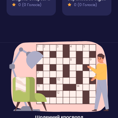
0 (0 Голосів)
0 (0 Голосів)
Щоденний кросворд