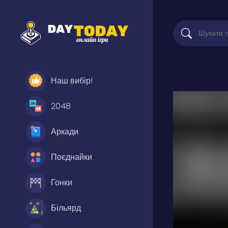
Наш вибір!
2048
Аркади
Поєднайки
Гонки
Більярд