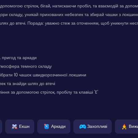
опомогою стрілок, бігай, натискаючи пробіл, та взаємодій за допомо
ори складу, уникай прихованих небезпек та збирай чашки з локшин
шлях до втечі. Порада: уважно стеж за оточенням, щоб уникнути несп
, пригод та аркади
мосфера темного складу
зібрати 10 чашок швидкорозчинної локшини
ек та знайди шлях до втечі
ння за допомогою стрілок, пробілу та клавіші 'E'
Екшн
Аркади
Захопливі
Виж