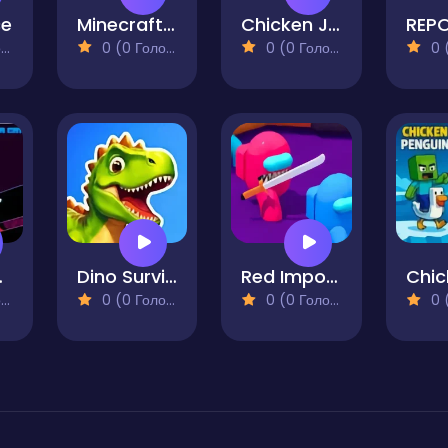
ce
Minecraft At Squid Game 2
Chicken Jockey Tung Tung Sahur Fight
)
0 (0 Голосів)
0 (0 Голосів)
0 (0
ass Bridge
Dino Survival - 3D Simulator
Red Impostor vs. Crew
)
0 (0 Голосів)
0 (0 Голосів)
0 (0