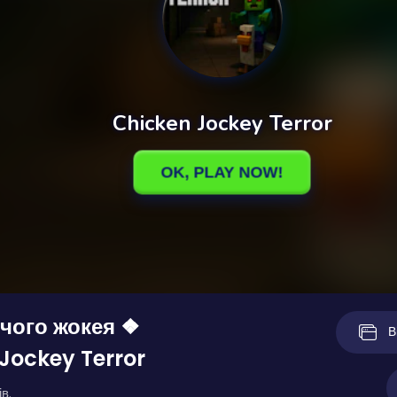
чого жокея ❖
В
Jockey Terror
в.