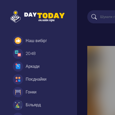
Наш вибір!
2048
Аркади
Поєднайки
Гонки
Більярд