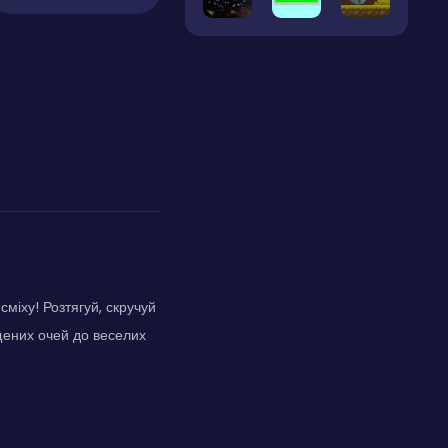
міху! Розтягуй, скручуй
щених очей до веселих