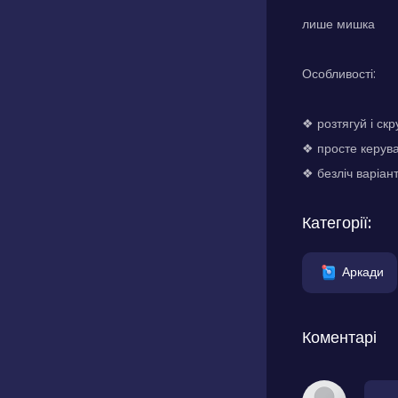
лише мишка
Особливості:
❖ розтягуй і ск
❖ просте керув
❖ безліч варіант
Категорії:
Аркади
Коментарі