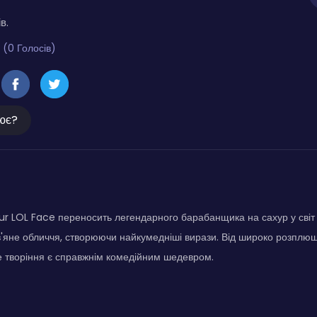
в.
 (0 Голосів)
ює?
 LOL Face переносить легендарного барабанщика на сахур у світ с
в'яне обличчя, створюючи найкумедніші вирази. Від широко розплю
 творіння є справжнім комедійним шедевром.