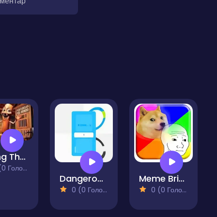
оментар
Thung Thung Sahur Difference
 Голосів)
Dangerous Game
Meme Bricks
0 (0 Голосів)
0 (0 Голосів)