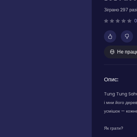
Зіграно 297 разі
0
Не прац
Опис:
Tung Tung Sahur
і мни його дере
усмішок — кожне
Як грати?