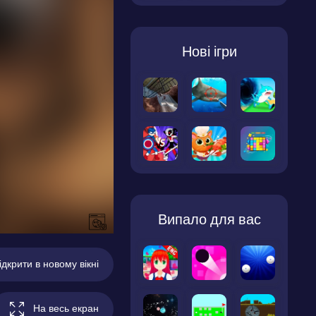
Нові ігри
Випало для вас
ідкрити в новому вікні
На весь екран