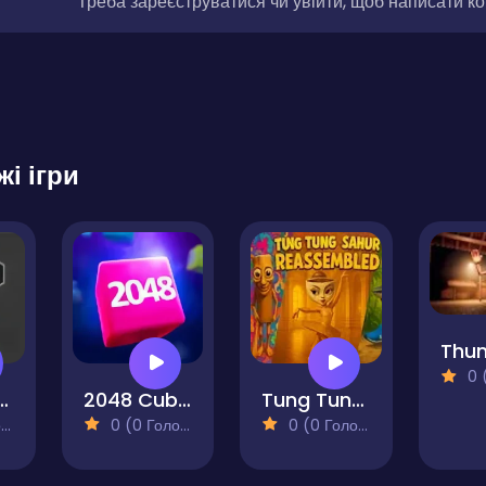
Треба зареєструватися чи увійти, щоб написати к
жі ігри
0 (0
Out Puzzle
2048 Cube Merge
Tung Tung Sahur: Reassembled
)
0 (0 Голосів)
0 (0 Голосів)