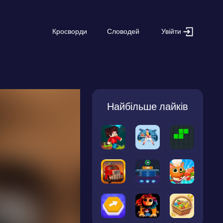
Увійти
Кросворди
Словодей
Найбільше лайків