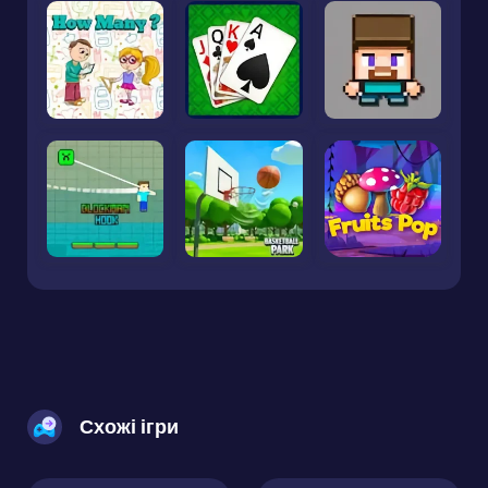
Схожі ігри