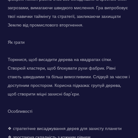
загрозами, вимагаючи швидкого мислення. Гра випробовує
твої навички таймінгу та стратегії, закликаючи захищати
Землю від промислового вторгнення.
Як грати
Торкнися, щоб висадити дерева на квадратах сітки.
Створюй кластери, щоб блокувати рухи фабрик. Рівні
стають швидшими та більш вимогливими. Слідкуй за часом і
доступним простором. Корисна підказка: групуй дерева,
щоб створити міцні захисні бар'єри.
Особливості
❖ стратегічне висаджування дерев для захисту планети
❖ зростаюча складність з кожним рівнем