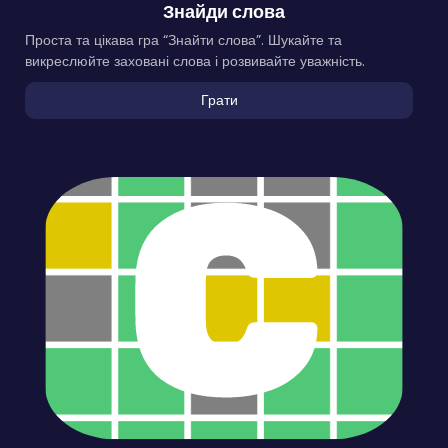
Знайди слова
Проста та цікава гра “Знайти слова”. Шукайте та
викреслюйте заховані слова і розвивайте уважність.
Грати