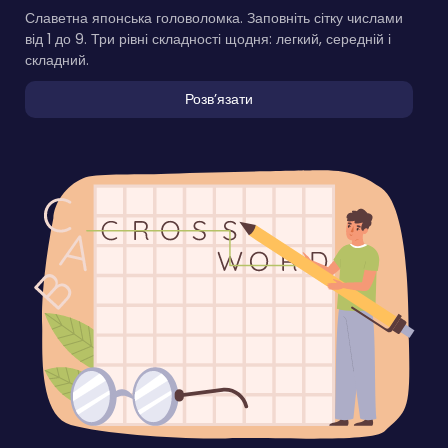
Славетна японська головоломка. Заповніть сітку числами
від 1 до 9. Три рівні складності щодня: легкий, середній і
складний.
Розвʼязати