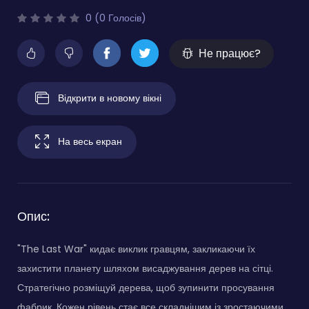
0 (0 Голосів)
Не працює?
Відкрити в новому вікні
На весь екран
Опис:
"The Last War" кидає виклик гравцям, закликаючи їх
захистити планету шляхом висаджування дерев на сітці.
Стратегічно розміщуй дерева, щоб зупинити просування
фабрик. Кожен рівень стає все складнішим із зростаючими