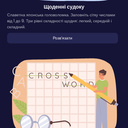
Щоденні судоку
Славетна японська головоломка. Заповніть сітку числами
від 1 до 9. Три рівні складності щодня: легкий, середній і
складний.
Розвʼязати