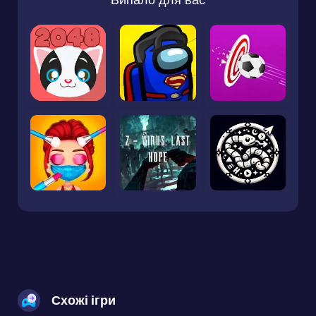
Схожі ігри