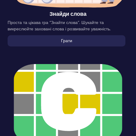
Знайди слова
Проста та цікава гра “Знайти слова”. Шукайте та
викреслюйте заховані слова і розвивайте уважність.
Грати