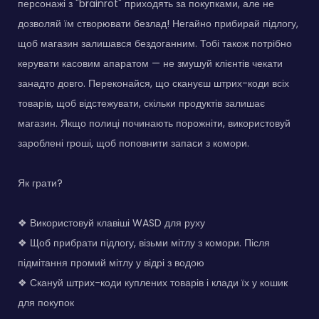
персонажі з "brainrot" приходять за покупками, але не
дозволяй їм створювати безлад! Негайно прибирай підлогу,
щоб магазин залишався бездоганним. Тобі також потрібно
керувати касовим апаратом — не змушуй клієнтів чекати
занадто довго. Переконайся, що скануєш штрих-коди всіх
товарів, щоб відстежувати, скільки продуктів залишає
магазин. Якщо полиці починають порожніти, використовуй
зароблені гроші, щоб поповнити запаси з комори.
Як грати?
❖ Використовуй клавіші WASD для руху
❖ Щоб прибрати підлогу, візьми мітлу з комори. Після
підмітання промий мітлу у відрі з водою
❖ Скануй штрих-коди куплених товарів і клади їх у кошик
для покупок