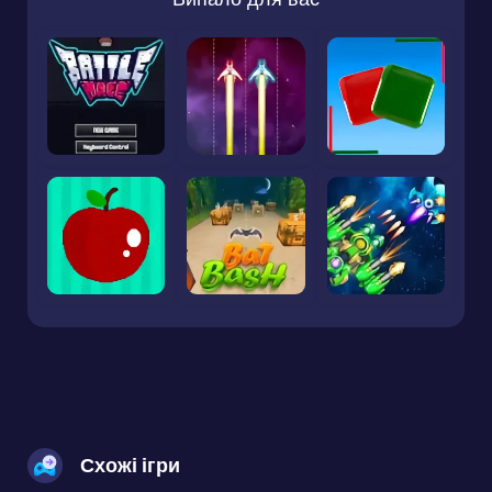
Схожі ігри