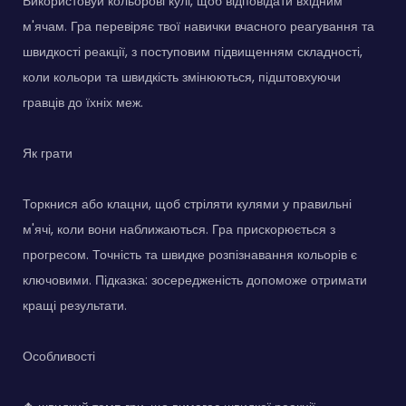
Використовуй кольорові кулі, щоб відповідати вхідним
м'ячам. Гра перевіряє твої навички вчасного реагування та
швидкості реакції, з поступовим підвищенням складності,
коли кольори та швидкість змінюються, підштовхуючи
гравців до їхніх меж.
Як грати
Торкнися або клацни, щоб стріляти кулями у правильні
м'ячі, коли вони наближаються. Гра прискорюється з
прогресом. Точність та швидке розпізнавання кольорів є
ключовими. Підказка: зосередженість допоможе отримати
кращі результати.
Особливості