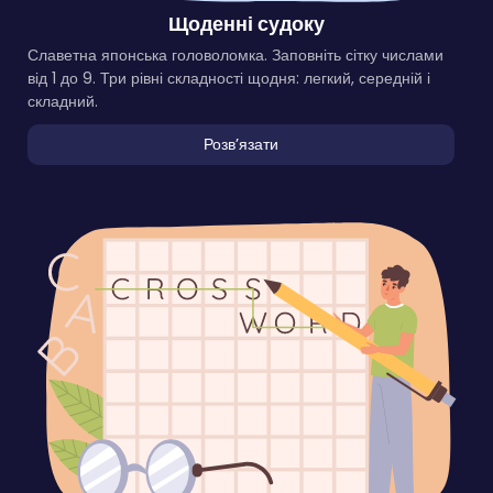
Щоденні судоку
Славетна японська головоломка. Заповніть сітку числами
від 1 до 9. Три рівні складності щодня: легкий, середній і
складний.
Розвʼязати