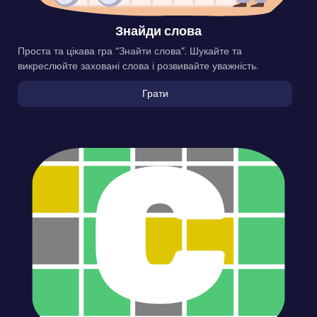
Знайди слова
Проста та цікава гра “Знайти слова”. Шукайте та
викреслюйте заховані слова і розвивайте уважність.
Грати