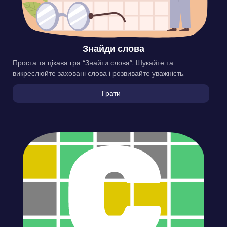
Знайди слова
Проста та цікава гра “Знайти слова”. Шукайте та
викреслюйте заховані слова і розвивайте уважність.
Грати