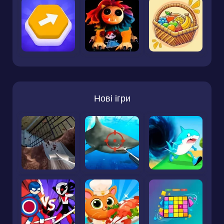
Нові ігри