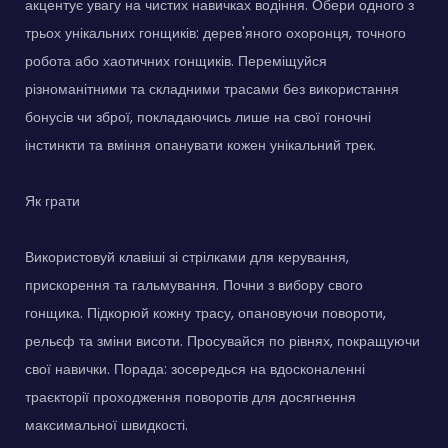
акцентує увагу на чистих навичках водіння. Обери одного з
трьох унікальних гонщиків: дерев'яного охоронця, точного
робота або хаотичних гонщиків. Переміщуйся
різноманітними та складними трасами без використання
бонусів чи зброї, покладаючись лише на свої гоночні
інстинкти та вміння опанувати кожен унікальний трек.
Як грати
Використовуй клавіші зі стрілками для керування,
прискорення та гальмування. Почни з вибору свого
гонщика. Підкорюй кожну трасу, опановуючи повороти,
рельєф та зміни висоти. Просувайся по рівнях, покращуючи
свої навички. Порада: зосередься на вдосконаленні
траєкторії проходження поворотів для досягнення
максимальної швидкості.