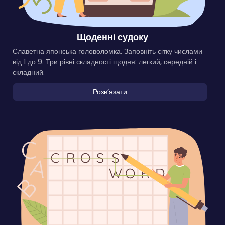
Щоденні судоку
Славетна японська головоломка. Заповніть сітку числами
від 1 до 9. Три рівні складності щодня: легкий, середній і
складний.
Розвʼязати