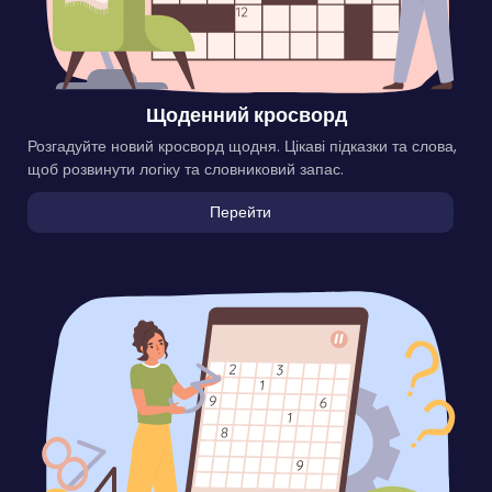
Щоденний кросворд
Розгадуйте новий кросворд щодня. Цікаві підказки та слова,
щоб розвинути логіку та словниковий запас.
Перейти