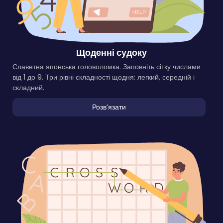
Щоденні судоку
Славетна японська головоломка. Заповніть сітку числами
від 1 до 9. Три рівні складності щодня: легкий, середній і
складний.
Розвʼязати