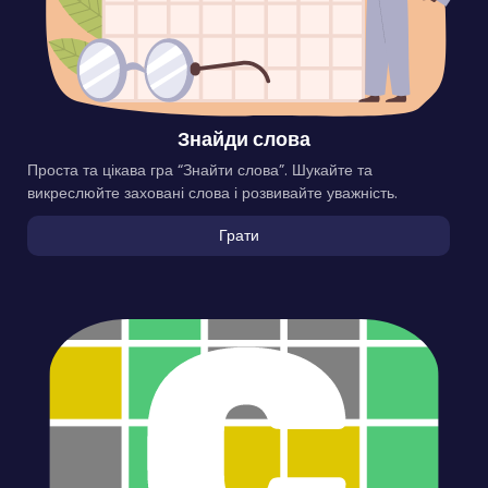
Знайди слова
Проста та цікава гра “Знайти слова”. Шукайте та
викреслюйте заховані слова і розвивайте уважність.
Грати