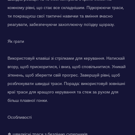
кожному рівні, що стає все складнішим. Підкорюючи траси,
ти покращуєш свої тактичні навички та вміння вчасно
реагувати, забезпечуючи захоплюючу поїздку щоразу.
Як грати
Використовуй клавіші зі стрілками для керування. Натискай
вгору, щоб прискоритися, і вниз, щоб сповільнитися. Уникай
зіткнень, щоб зберегти свій прогрес. Завершуй рівні, щоб
розблокувати швидші траси. Порада: використовуй зовнішні
краї траси для кращого керування та стеж за рухом для
більш плавної гонки.
Особливості
❖ швидкісні траси з безліччю суперників