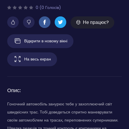
0 (0 Голосів)
Не працює?
Відкрити в новому вікні
На весь екран
Опис:
Гоночний автомобіль занурює тебе у захоплюючий світ
швидкісних трас. Тобі доведеться спритно маневрувати
своїм автомобілем на трасах, переповнених суперниками.
Швидка реакція та точний контроль є критичними на