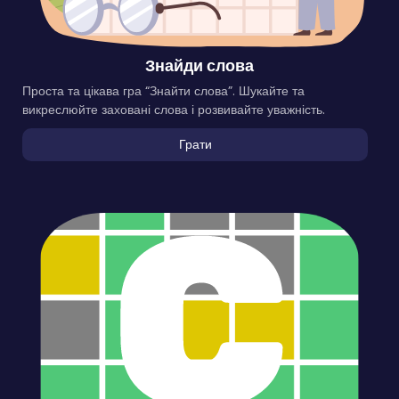
Знайди слова
Проста та цікава гра “Знайти слова”. Шукайте та
викреслюйте заховані слова і розвивайте уважність.
Грати