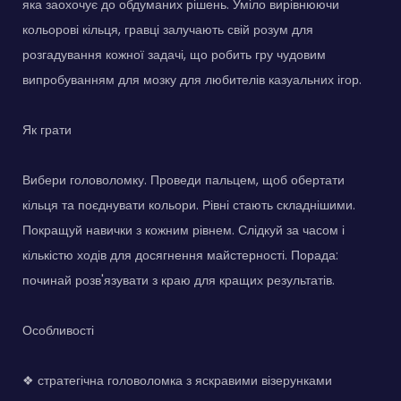
яка заохочує до обдуманих рішень. Уміло вирівнюючи
кольорові кільця, гравці залучають свій розум для
розгадування кожної задачі, що робить гру чудовим
випробуванням для мозку для любителів казуальних ігор.
Як грати
Вибери головоломку. Проведи пальцем, щоб обертати
кільця та поєднувати кольори. Рівні стають складнішими.
Покращуй навички з кожним рівнем. Слідкуй за часом і
кількістю ходів для досягнення майстерності. Порада:
починай розв'язувати з краю для кращих результатів.
Особливості
❖ стратегічна головоломка з яскравими візерунками