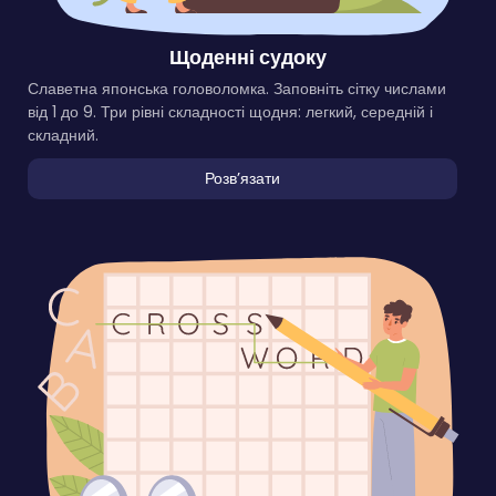
Щоденні судоку
Славетна японська головоломка. Заповніть сітку числами
від 1 до 9. Три рівні складності щодня: легкий, середній і
складний.
Розвʼязати