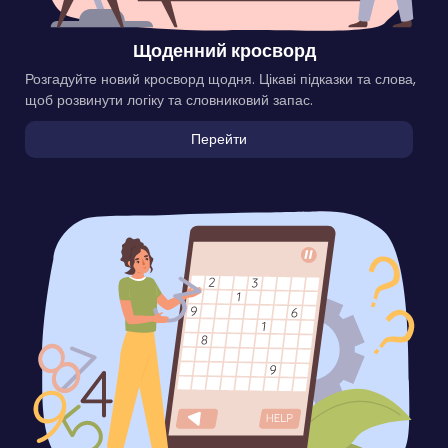
Щоденний кросворд
Розгадуйте новий кросворд щодня. Цікаві підказки та слова,
щоб розвинути логіку та словниковий запас.
Перейти