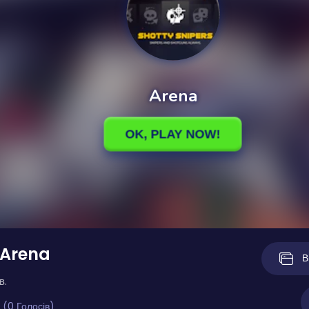
 Arena
В
в.
 (0 Голосів)