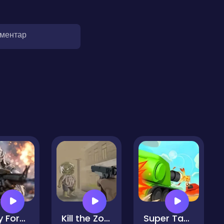
оментар
Army Force War
Kill the Zombies Game
Super Tank Hero