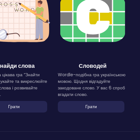
найди слова
Словодей
 цікава гра “Знайти
Wordle-подібна гра українською
Шукайте та викреслюйте
мовою. Щодня відгадуйте
слова і розвивайте
закодоване слово. У вас 6 спроб
.
вгадати слово.
Грати
Грати