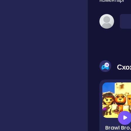
Схо
Brawl