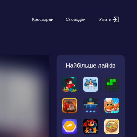
Увійти
Кросворди
Словодей
Найбільше лайків