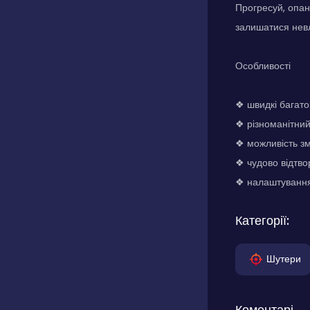
Прогресуй, опан
залишатися невл
Особливості
❖ швидкі багато
❖ різноманітний
❖ можливість зм
❖ чудово відтво
❖ налаштування 
Категорії:
Шутери
Коментарі