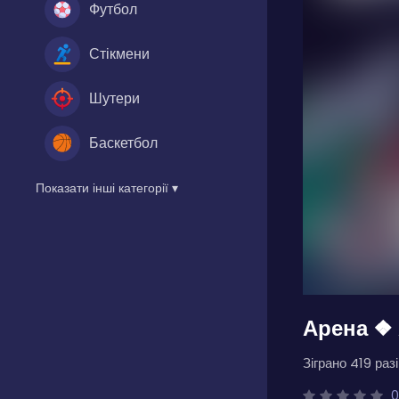
Футбол
Стікмени
Шутери
Баскетбол
Показати інші категорії ▾
Арена ❖
Зіграно 419 разі
0