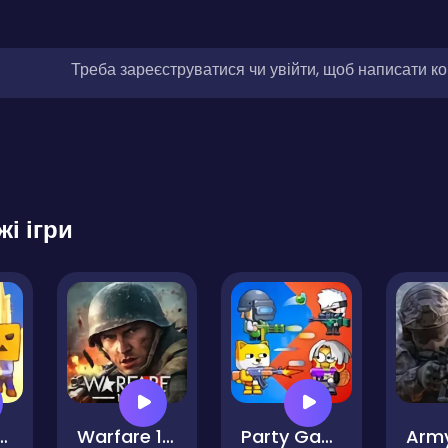
Треба зареєструватися чи увійти, щоб написати к
жі ігри
 Bros Squad
Warfare 1942 - Online Shooter
Party Games Mini Shooter Battle