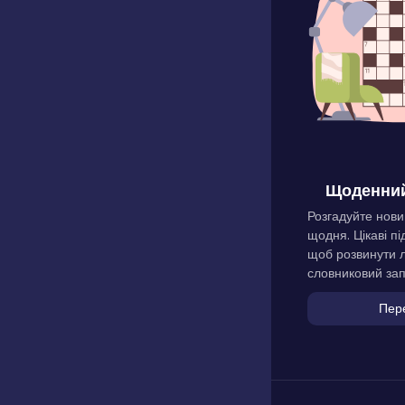
Щоденний
Розгадуйте нови
щодня. Цікаві пі
щоб розвинути л
словниковий зап
Пер