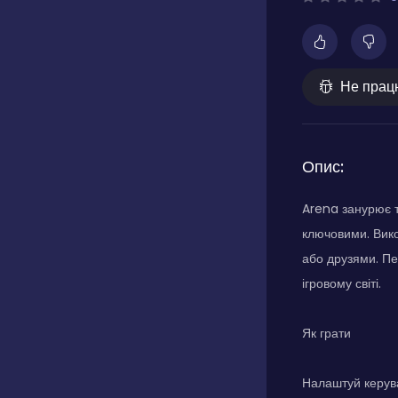
Не прац
Опис:
Arena занурює т
ключовими. Вико
або друзями. Пе
ігровому світі.
Як грати
Налаштуй керува