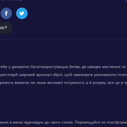
ює?
ебе у динамічні багатокористувацькі битви, де швидке мислення та 
ристовуй широкий арсенал зброї, щоб завоювати різноманітні плат
ремога вимагає не лише вогневої потужності, а й розуму, все це в 
ння в меню відповідно до свого стилю. Переміщуйся по платформа