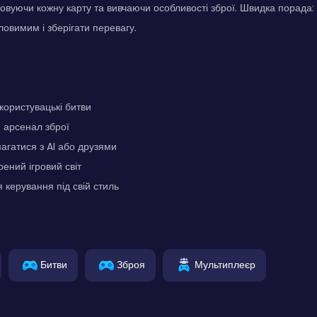
овуючи кожну карту та вивчаючи особливості зброї. Швидка порада:
овимим і зберігати перевагу.
користувацькі битви
 арсенал зброї
агатися з AI або друзями
рений ігровий світ
керування під свій стиль
Битви
Зброя
Мультиплеєр