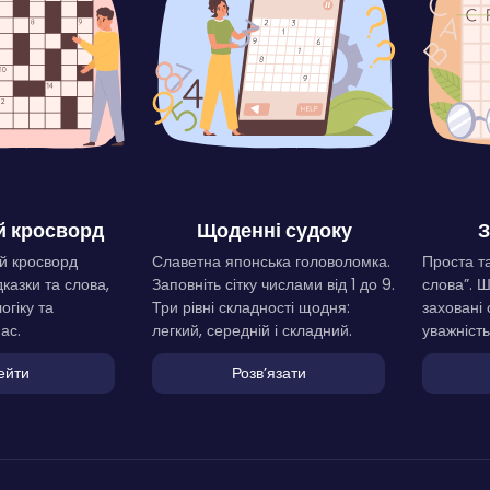
 кросворд
Щоденні судоку
З
й кросворд
Славетна японська головоломка.
Проста та
дказки та слова,
Заповніть сітку числами від 1 до 9.
слова”. 
огіку та
Три рівні складності щодня:
заховані 
ас.
легкий, середній і складний.
уважність
ейти
Розвʼязати