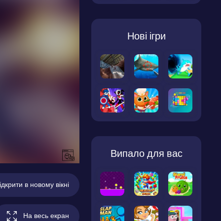
Нові ігри
Випало для вас
ідкрити в новому вікні
На весь екран