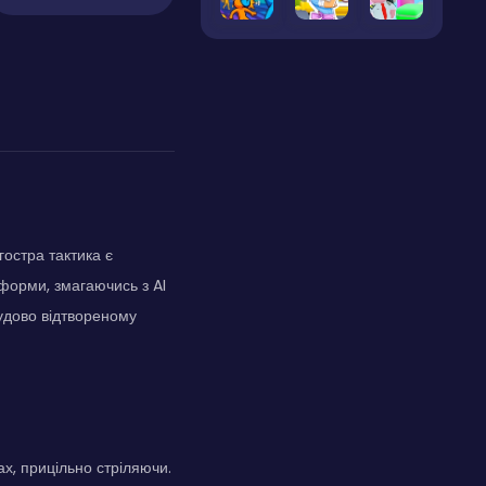
гостра тактика є
форми, змагаючись з AI
чудово відтвореному
х, прицільно стріляючи.