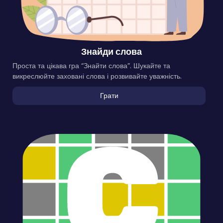
Знайди слова
Проста та цікава гра “Знайти слова”. Шукайте та
викреслюйте заховані слова і розвивайте уважність.
Грати