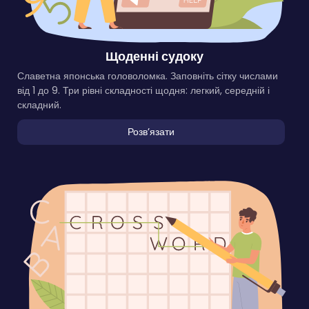
Щоденні судоку
Славетна японська головоломка. Заповніть сітку числами
від 1 до 9. Три рівні складності щодня: легкий, середній і
складний.
Розвʼязати