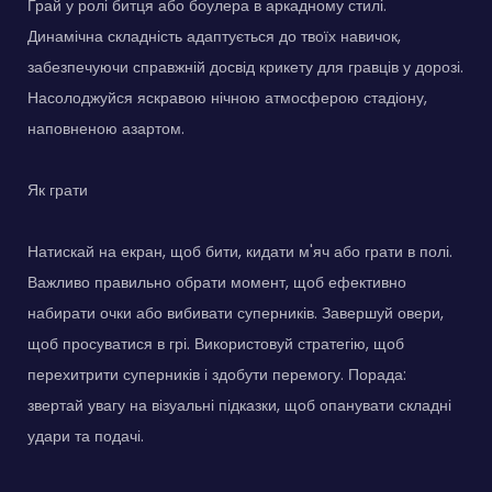
Грай у ролі битця або боулера в аркадному стилі.
Динамічна складність адаптується до твоїх навичок,
забезпечуючи справжній досвід крикету для гравців у дорозі.
Насолоджуйся яскравою нічною атмосферою стадіону,
наповненою азартом.
Як грати
Натискай на екран, щоб бити, кидати м'яч або грати в полі.
Важливо правильно обрати момент, щоб ефективно
набирати очки або вибивати суперників. Завершуй овери,
щоб просуватися в грі. Використовуй стратегію, щоб
перехитрити суперників і здобути перемогу. Порада:
звертай увагу на візуальні підказки, щоб опанувати складні
удари та подачі.