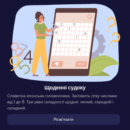
Щоденні судоку
Славетна японська головоломка. Заповніть сітку числами
від 1 до 9. Три рівні складності щодня: легкий, середній і
складний.
Розвʼязати