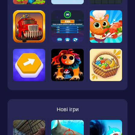
Нові ігри