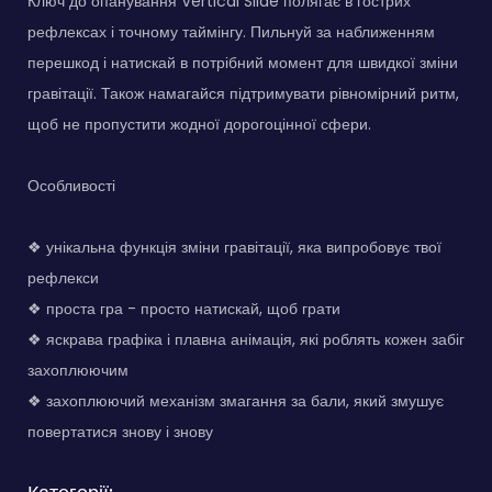
Ключ до опанування Vertical Slide полягає в гострих
рефлексах і точному таймінгу. Пильнуй за наближенням
перешкод і натискай в потрібний момент для швидкої зміни
гравітації. Також намагайся підтримувати рівномірний ритм,
щоб не пропустити жодної дорогоцінної сфери.
Особливості
❖ унікальна функція зміни гравітації, яка випробовує твої
рефлекси
❖ проста гра - просто натискай, щоб грати
❖ яскрава графіка і плавна анімація, які роблять кожен забіг
захоплюючим
❖ захоплюючий механізм змагання за бали, який змушує
повертатися знову і знову