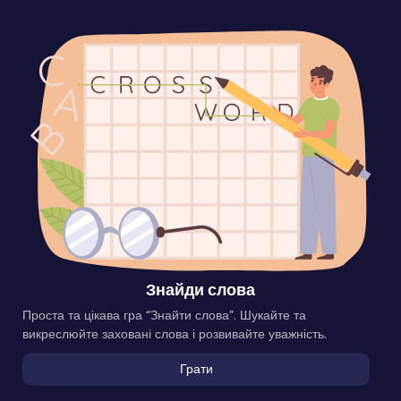
Знайди слова
Проста та цікава гра “Знайти слова”. Шукайте та
викреслюйте заховані слова і розвивайте уважність.
Грати