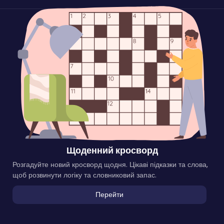
Щоденний кросворд
Розгадуйте новий кросворд щодня. Цікаві підказки та слова,
щоб розвинути логіку та словниковий запас.
Перейти