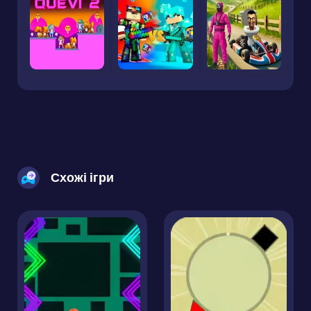
Схожі ігри