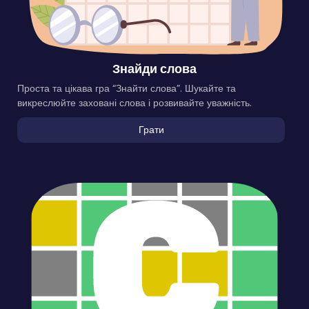
Знайди слова
Проста та цікава гра “Знайти слова”. Шукайте та
викреслюйте заховані слова і розвивайте уважність.
Грати