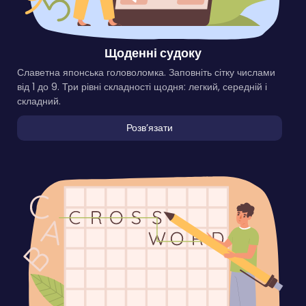
Щоденні судоку
Славетна японська головоломка. Заповніть сітку числами
від 1 до 9. Три рівні складності щодня: легкий, середній і
складний.
Розвʼязати