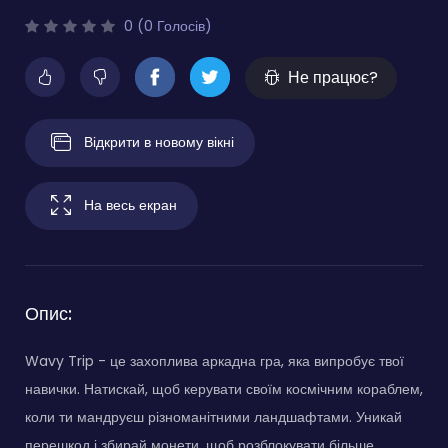
0 (0 Голосів)
Не працює?
Відкрити в новому вікні
На весь екран
Опис:
Wavy Trip - це захоплива аркадна гра, яка випробує твої
навички. Натискай, щоб керувати своїм космічним кораблем,
коли ти мандруєш різноманітними ландшафтами. Уникай
перешкод і збирай монети, щоб розблокувати більше