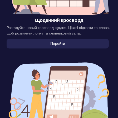
Щоденний кросворд
Розгадуйте новий кросворд щодня. Цікаві підказки та слова,
щоб розвинути логіку та словниковий запас.
Перейти