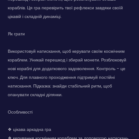
кораблів. Ця гра перевірить твої рефлекси завдяки своїй
цікавій і складній динаміці.
Як грати
Використовуй натискання, щоб керувати своїм космічним
кораблем. Уникай перешкод і збирай монети. Розблоковуй
нові кораблі для додаткового задоволення. Контроль - це
ключ. Для плавного проходження підтримуй постійні
натискання. Підказка: знайди стабільний ритм, щоб
опанувати складні ділянки.
Особливості
❖ цікава аркадна гра
❖ керування космічним кораблем за допомогою натискань