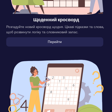
Щоденний кросворд
Розгадуйте новий кросворд щодня. Цікаві підказки та слова,
щоб розвинути логіку та словниковий запас.
Перейти