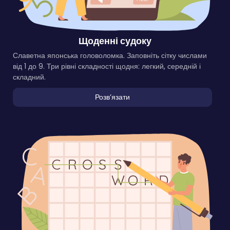
Щоденні судоку
Славетна японська головоломка. Заповніть сітку числами
від 1 до 9. Три рівні складності щодня: легкий, середній і
складний.
Розвʼязати