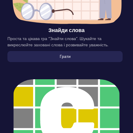
Знайди слова
Проста та цікава гра “Знайти слова”. Шукайте та
викреслюйте заховані слова і розвивайте уважність.
Грати