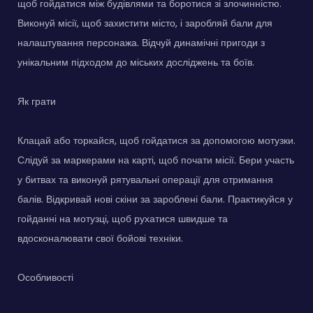
щоб гойдатися між будівлями та боротися зі злочинністю.
Виконуй місії, щоб захистити місто, і заробляй бали для
налаштування персонажа. Відчуй динамічні пригоди з
унікальним підходом до міських досліджень та боїв.
Як грати
Клацай або торкайся, щоб гойдатися за допомогою мотузки.
Слідуй за маркерами на карті, щоб почати місії. Бери участь
у битвах та виконуй рятувальні операції для отримання
балів. Відкривай нові скіни за зароблені бали. Практикуйся у
гойданні на мотузці, щоб рухатися швидше та
вдосконалювати свої бойові техніки.
Особливості