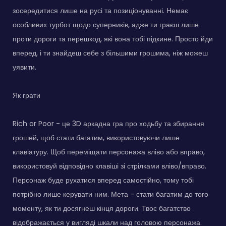
зосередитися лише на русі та позиціонуванні. Немає
особливих турбот щодо суперників, адже ти граєш лише
проти дороги та перешкод, які вона тобі підкине. Просто йди
вперед, і ти знайдеш себе з більшими грошима, ніж можеш
уявити.
Як грати
Rich or Poor - це 3D аркадна гра про ходьбу та збирання
грошей, щоб стати багатим, використовуючи лише
клавіатуру. Щоб переміщати персонажа вліво або вправо,
використовуй відповідно клавіші зі стрілками вліво/вправо.
Персонаж буде рухатися вперед самостійно, тому тобі
потрібно лише керувати ним. Мета - стати багатим до того
моменту, як ти досягнеш кінця дороги. Твоє багатство
відображається у вигляді шкали над головою персонажа.