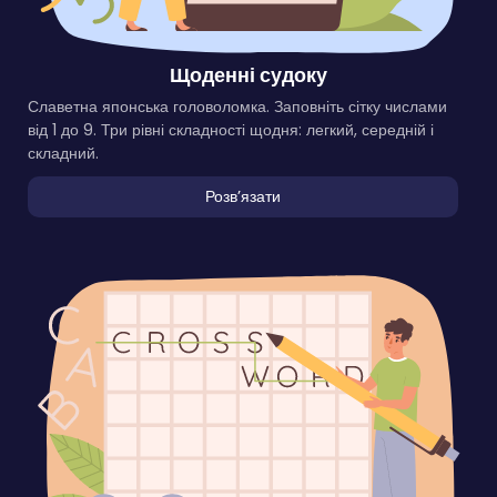
Щоденні судоку
Славетна японська головоломка. Заповніть сітку числами
від 1 до 9. Три рівні складності щодня: легкий, середній і
складний.
Розвʼязати