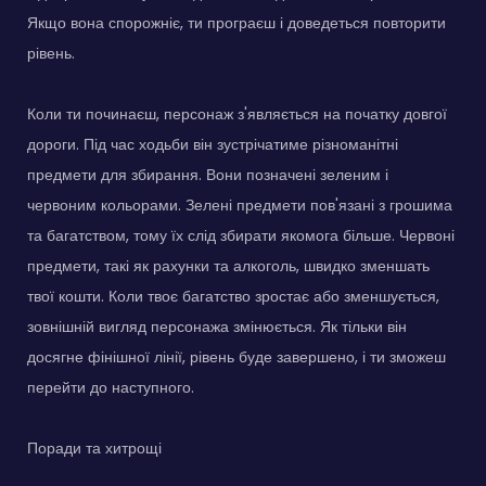
Якщо вона спорожніє, ти програєш і доведеться повторити
рівень.
Коли ти починаєш, персонаж з'являється на початку довгої
дороги. Під час ходьби він зустрічатиме різноманітні
предмети для збирання. Вони позначені зеленим і
червоним кольорами. Зелені предмети пов'язані з грошима
та багатством, тому їх слід збирати якомога більше. Червоні
предмети, такі як рахунки та алкоголь, швидко зменшать
твої кошти. Коли твоє багатство зростає або зменшується,
зовнішній вигляд персонажа змінюється. Як тільки він
досягне фінішної лінії, рівень буде завершено, і ти зможеш
перейти до наступного.
Поради та хитрощі