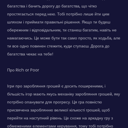
багатства і бачить дорогу до багатства, що чітко
простягається перед нею. Тобі потрібно лише йти цим
шляхом і приймати правильні рішення. Якщо ти будеш
обережним і відповідальним, ти станеш багатим, навіть не
намагаючись. Це може бути так само просто, як ходьба, але
ти все одно повинен стежити, куди ступаєш. Дорога до
багатства чекає на тебе!
Про Rich or Poor
Ігри про заробляння грошей є досить поширеними, і
більшість ігор мають якусь механіку заробляння грошей, яку
потрібно опанувати для прогресу. Ця гра повністю
присвячена зароблянню великої кількості грошей, щоб
перейти на наступний рівень. Це схоже на аркадну гру з
обмеженими елементами керування, тому тобі потрібно