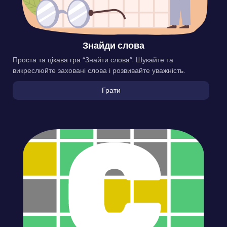
Знайди слова
Проста та цікава гра “Знайти слова”. Шукайте та
викреслюйте заховані слова і розвивайте уважність.
Грати