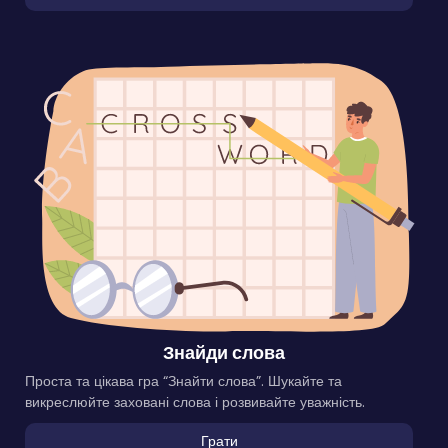
Знайди слова
Проста та цікава гра “Знайти слова”. Шукайте та
викреслюйте заховані слова і розвивайте уважність.
Грати