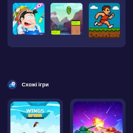
Схожі ігри