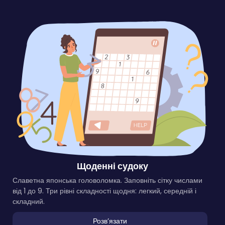
Щоденні судоку
Славетна японська головоломка. Заповніть сітку числами
від 1 до 9. Три рівні складності щодня: легкий, середній і
складний.
Розвʼязати