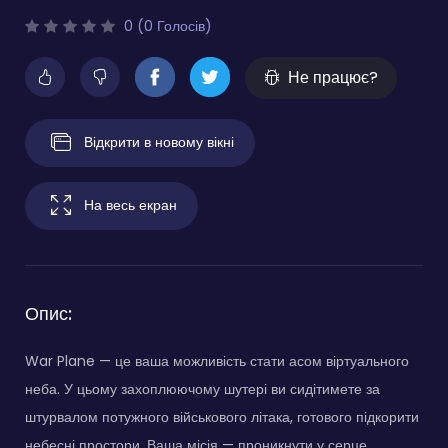
0 (0 Голосів)
Не працює?
Відкрити в новому вікні
На весь екран
Опис:
War Plane — це ваша можливість стати асом віртуального
неба. У цьому захоплюючому шутері ви сидітимете за
штурвалом потужного військового літака, готового підкорити
небесні простори. Ваша місія — проникнути у серце