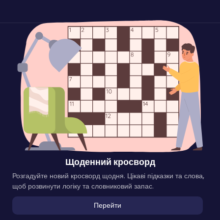
Щоденний кросворд
Розгадуйте новий кросворд щодня. Цікаві підказки та слова,
щоб розвинути логіку та словниковий запас.
Перейти