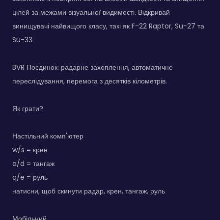
цілей за межами візуальної видимості. Відкривай
винищувачі найвищого класу, такі як F-22 Raptor, Su-27 та
Su-33.
BVR Поєдинок: радарне захоплення, автоматичне
переслідування, перемога з десятків кілометрів.
Як грати?
Настільний комп'ютер
w/s = крен
a/d = тангаж
q/e = руль
натисни, щоб скинути радар, крен, тангаж, руль
Мобільний