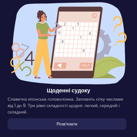
Щоденні судоку
Славетна японська головоломка. Заповніть сітку числами
від 1 до 9. Три рівні складності щодня: легкий, середній і
складний.
Розвʼязати