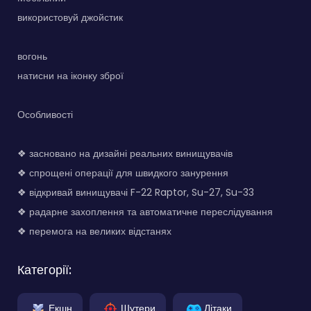
використовуй джойстик
вогонь
натисни на іконку зброї
Особливості
❖ засновано на дизайні реальних винищувачів
❖ спрощені операції для швидкого занурення
❖ відкривай винищувачі F-22 Raptor, Su-27, Su-33
❖ радарне захоплення та автоматичне переслідування
❖ перемога на великих відстанях
Категорії:
Екшн
Шутери
Літаки