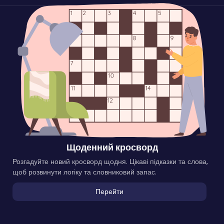
Щоденний кросворд
Розгадуйте новий кросворд щодня. Цікаві підказки та слова,
щоб розвинути логіку та словниковий запас.
Перейти