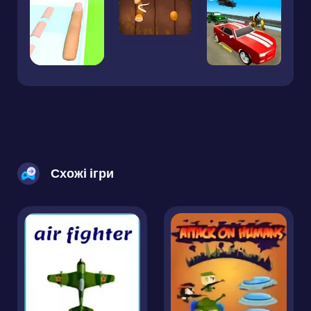
Схожі ігри