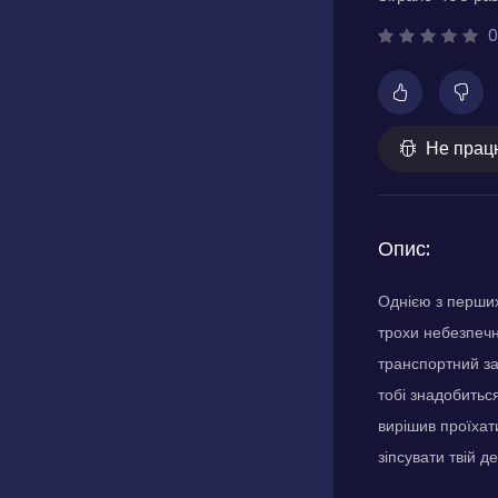
0
Не прац
Опис:
Однією з перших
трохи небезпечн
транспортний за
тобі знадобитьс
вирішив проїхат
зіпсувати твій 