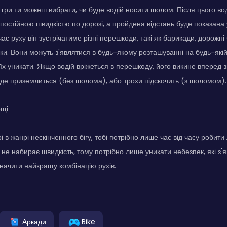
гри ти можеш вибрати, чи буде водій носити шолом. Після цього вод
 постійною швидкістю по дорозі, а пройдена відстань буде показан
 час руху він зустрічатиме різні перешкоди, такі як барикади, дорожні 
ки. Вони можуть з'являтися в будь-якому розташуванні на будь-якій з
х уникати. Якщо водій вріжеться в перешкоду, його викине вперед зі 
 де приземлиться (без шолома), або трохи підскочить (з шоломом).
ощі
рі в жанрі нескінченного бігу, тобі потрібно лише час від часу робит
й не набирає швидкість, тому потрібно лише уникати небезпек, які з
начити найкращу комбінацію рухів.
Аркади
Bike