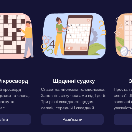
 кросворд
Щоденні судоку
З
й кросворд
Славетна японська головоломка.
Проста та
дказки та слова,
Заповніть сітку числами від 1 до 9.
слова”. 
огіку та
Три рівні складності щодня:
заховані 
ас.
легкий, середній і складний.
уважність
ейти
Розвʼязати