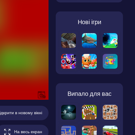
Нові ігри
Випало для вас
ідкрити в новому вікні
На весь екран