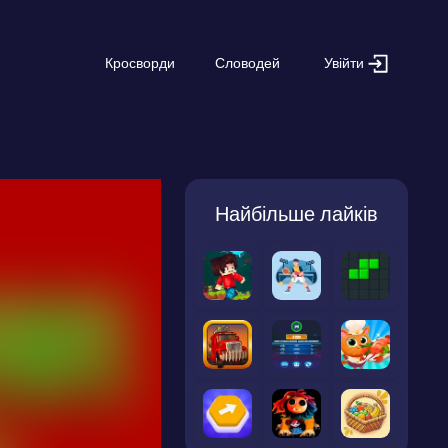
Увійти
Кросворди
Словодей
Найбільше лайків