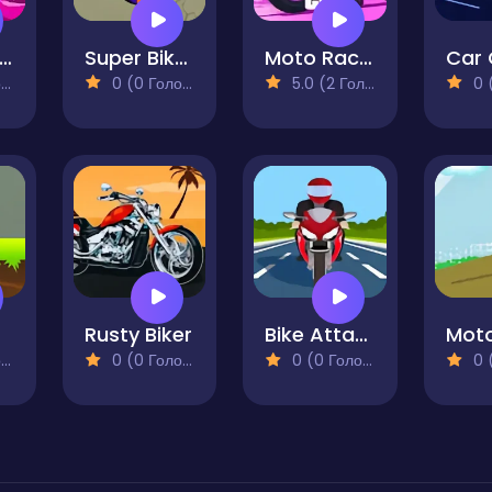
afon Street Racing
Super Bike Racing
Moto Race City
)
0 (0 Голосів)
5.0 (2 Голосів)
0 (0
Rusty Biker
Bike Attack
Mot
)
0 (0 Голосів)
0 (0 Голосів)
0 (0