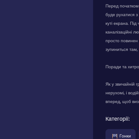
Перед початком 
буде рухатися з
куті екрана. Під
каналізаційні лю
просто повинен ї
зупиниться там,
Поради та хитр
Як у звичайній г
нерухомі, і воді
вперед, щоб виз
Категорії:
Гонки