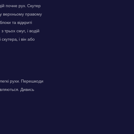
ій почне рух. Скутер
а у верхньому правому
блоки та відкриті
 трьох смуг, і водій
скутера, і він або
и легкі рухи. Перешкоди
'являються. Дивись