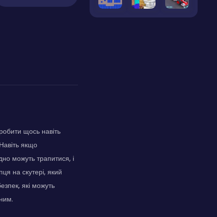
 робити щось навіть
 Навіть якщо
дно можуть трапитися, і
ця на скутері, який
езпек, які можуть
ним.