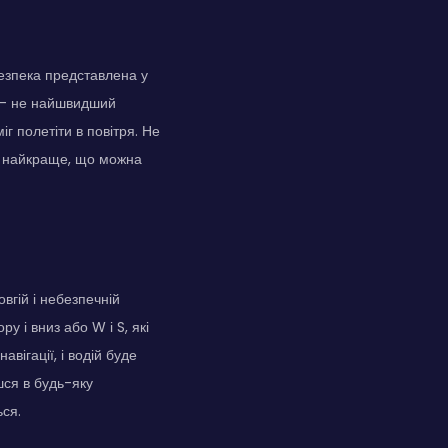
безпека представлена у
р — не найшвидший
г полетіти в повітря. Не
е найкраще, що можна
вгій і небезпечній
у і вниз або W і S, які
вігації, і водій буде
шся в будь-яку
ься.