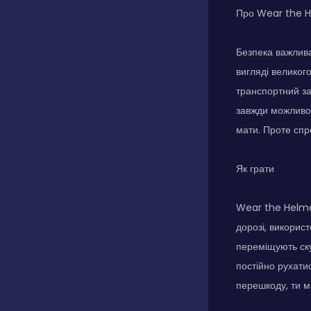
Про Wear the 
Безпека важлива
вигляді великог
транспортний за
завжди можливо 
мати. Проте спр
Як грати
Wear the Helmet 
дорозі, використ
переміщують скут
постійно рухати
перешкоду, ти ми