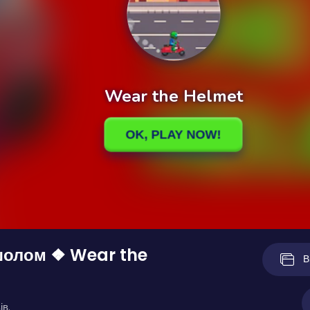
шолом ❖ Wear the
В
ів.