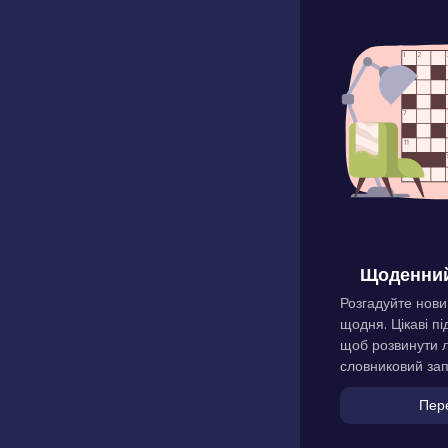
Щоденний
Розгадуйте нови
щодня. Цікаві пі
щоб розвинути л
словниковий зап
Пер