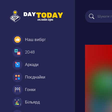
Наш вибір!
2048
Аркади
Поєднайки
Гонки
Більярд