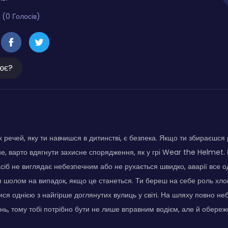
 (0 Голосів)
ює?
 речей, яку ти навчишся в дитинстві, є безпека. Якщо ти збираєшся
е, варто вдягнути захисне спорядження, як у грі Wear the Helmet.
сіб не виглядає небезпечним або не рухається швидко, аварії все о
я шолом на випадок, якщо це станеться. Ти береш на себе роль хлоп
ися однією з найгірше доглянутих вулиць у світі. На шляху повно неб
день, тому тобі потрібно бути не лише вправним водієм, але й обереж