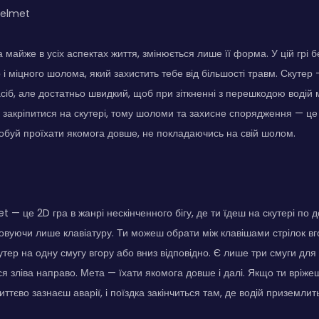
Helmet
 майже в усіх аспектах життя, змінюється лише її форма. У цій грі 
о і міцного шолома, який захистить тебе від більшості травм. Скуте
сіб, але достатньо швидкий, щоб при зіткненні з перешкодою водій мі
закріпитися на скутері, тому шоломи та захисне спорядження — ц
обуй проїхати якомога довше, не покладаючись на свій шолом.
— це 2D гра в жанрі нескінченного бігу, де ти їдеш на скутері по до
овуючи лише клавіатуру. Ти можеш обрати між клавішами стрілок вгор
ер на одну смугу вгору або вниз відповідно. Є лише три смуги для на
ся зліва направо. Мета — їхати якомога довше і далі. Якщо ти вріже
ттєво зазнаєш аварії, і поїздка закінчиться там, де водій приземлит