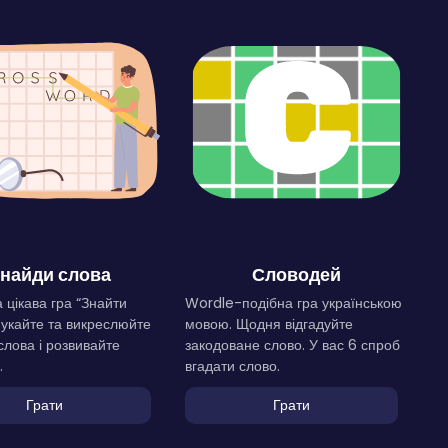
найди слова
Словодей
 цікава гра “Знайти
Wordle-подібна гра українською
Шукайте та викреслюйте
мовою. Щодня відгадуйте
слова і розвивайте
закодоване слово. У вас 6 спроб
.
вгадати слово.
Грати
Грати