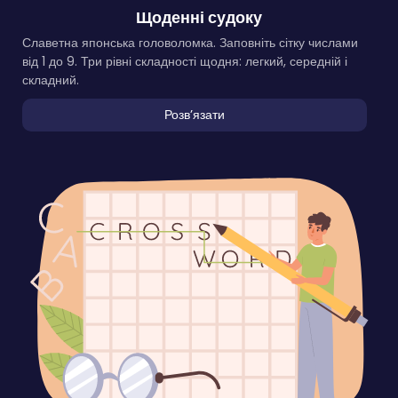
Щоденні судоку
Славетна японська головоломка. Заповніть сітку числами
від 1 до 9. Три рівні складності щодня: легкий, середній і
складний.
Розвʼязати