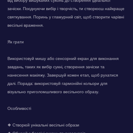
від вибору вишуканих суконь до створення ідеальної
зачіски. Поєднуючи вибір і творчість, ти створюєш найкраще
святкування. Поринь у гламурний світ, щоб створити чарівні
весільні враження.
Як грати
Використовуй мишу або сенсорний екран для виконання
завдань, таких як вибір сукні, створення зачіски та
нанесення макіяжу. Завершуй кожен етап, щоб рухатися
далі. Порада: використовуй гармонійні кольори для
візуально приголомшливого весільного образу.
Особливості
❖ Створюй унікальні весільні образи