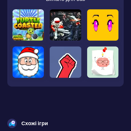
Схожі ігри