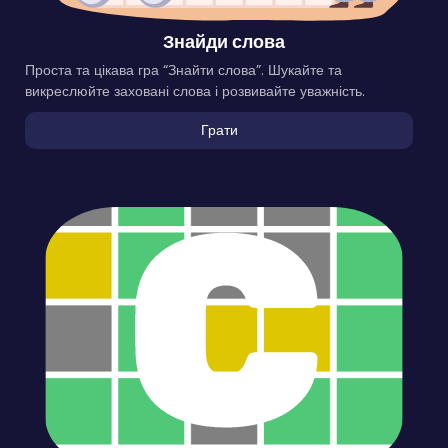
Знайди слова
Проста та цікава гра “Знайти слова”. Шукайте та
викреслюйте заховані слова і розвивайте уважність.
Грати