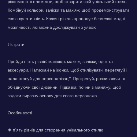
різноманітні елементи, щоб створити свій унікальний стиль.
Комбінуй кольори, зачіски та макіяж, щоб продемонструвати
свою креативність. Кожен рівень пропонує безмежні модні
можливості, які можна досліджувати з уявою.
Як грати
Пройди п'ять рівнів: манікюр, макіяж, зачіски, одяг та
аксесуари. Натискай на іконки, щоб стилізувати, перетягуй і
налаштовуй для персоналізації. Прогресуй, розвиваючи та
об'єднуючи свої дизайни. Підказка: почни з макіяжу, щоб
задати виразну основу для свого персонажа.
Особливості
❖ п'ять рівнів для створення унікального стилю