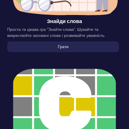
Знайди слова
Проста та цікава гра “Знайти слова”. Шукайте та
викреслюйте заховані слова і розвивайте уважність.
Грати