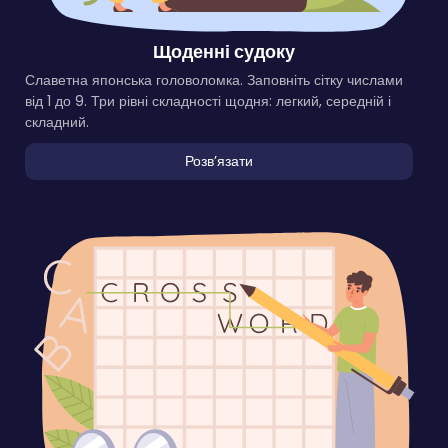
Щоденні судоку
Славетна японська головоломка. Заповніть сітку числами
від 1 до 9. Три рівні складності щодня: легкий, середній і
складний.
Розвʼязати