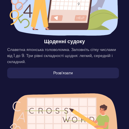
Щоденні судоку
Славетна японська головоломка. Заповніть сітку числами
від 1 до 9. Три рівні складності щодня: легкий, середній і
складний.
Розвʼязати