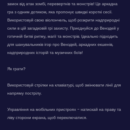
замок від атак зомбі, перевертнів та монстрів! Це аркадна
гра з одним дотиком, яка пропонує швидкі короткі сесії.
Використовуй свою віолончель, щоб розкрити надприродні
сили в цій загадковій грі захисту. Приєднуйся до Венздей у
готичній битві ритму, магії та монстрів. Ідеально підходить
для шанувальників ігор про Венздей, аркадних екшенів,
надприродних історій та музичних боїв!
Як грати?
Використовуй стрілки на клавіатурі, щоб змінювати лінії для
напряму пострілу.
Управління на мобільних пристроях - натискай на праву та
ліву сторони екрана, щоб переключатися.