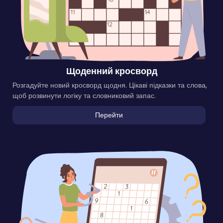
Щоденний кросворд
Розгадуйте новий кросворд щодня. Цікаві підказки та слова,
щоб розвинути логіку та словниковий запас.
Перейти