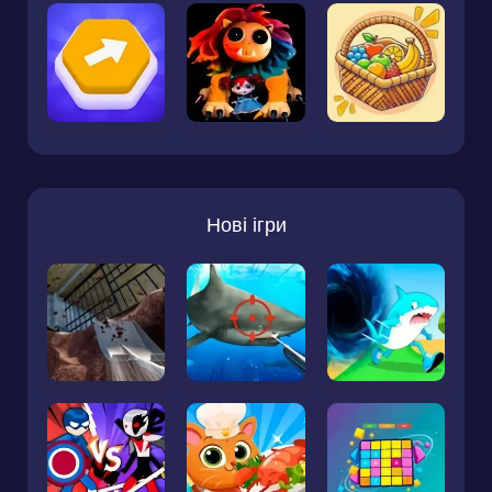
Нові ігри