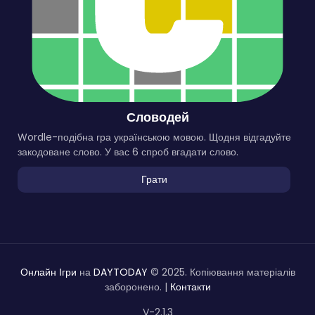
Словодей
Wordle-подібна гра українською мовою. Щодня відгадуйте
закодоване слово. У вас 6 спроб вгадати слово.
Грати
Онлайн Ігри
на
DAYTODAY
© 2025. Копіювання матеріалів
заборонено. |
Контакти
V-2.1.3