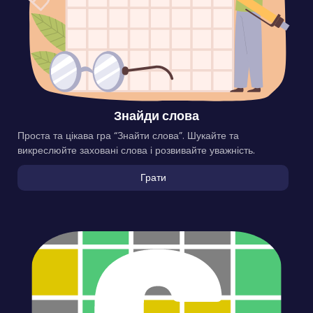
Знайди слова
Проста та цікава гра “Знайти слова”. Шукайте та
викреслюйте заховані слова і розвивайте уважність.
Грати