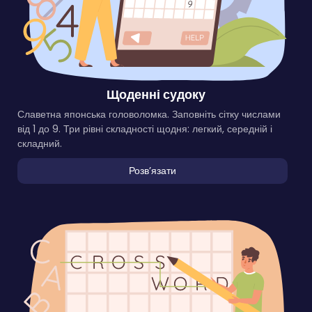
Щоденні судоку
Славетна японська головоломка. Заповніть сітку числами
від 1 до 9. Три рівні складності щодня: легкий, середній і
складний.
Розвʼязати