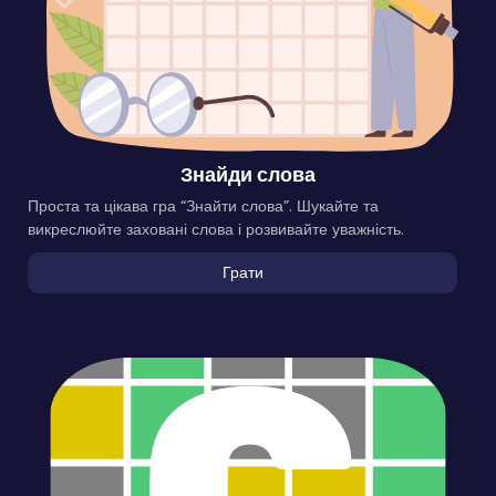
Знайди слова
Проста та цікава гра “Знайти слова”. Шукайте та
викреслюйте заховані слова і розвивайте уважність.
Грати