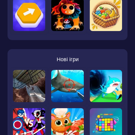
Нові ігри