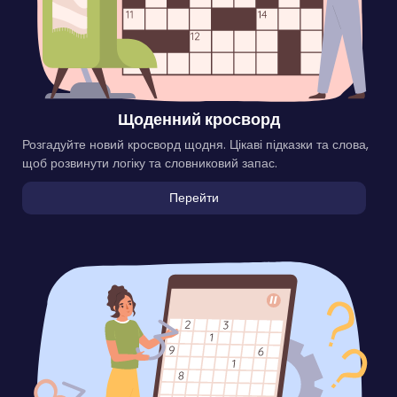
Щоденний кросворд
Розгадуйте новий кросворд щодня. Цікаві підказки та слова,
щоб розвинути логіку та словниковий запас.
Перейти