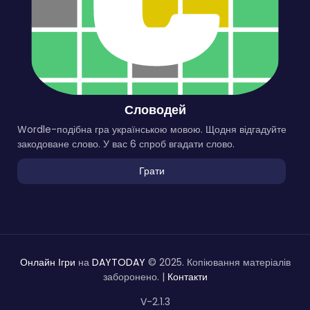
Словодей
Wordle-подібна гра українською мовою. Щодня відгадуйте
закодоване слово. У вас 6 спроб вгадати слово.
Грати
Онлайн Ігри
на
DAYTODAY
© 2025. Копіювання матеріалів
заборонено. |
Контакти
V-2.1.3