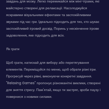
завдань для мозку. Легко перемикайся між міні-іграми, які
майстерно створені для релаксації. Насолоджуйся
яскравими візуальними ефектами та заспокійливими
звуками під час гри. Ідеально підходить для тих, хто шукає
заспокійливий ігровий досвід. Поринь у нескінченне ігрове
задоволення, яке підходить для всіх.
Як грати
Щоб грати, натискай для вибору або перетягування
елементів. Переміщуйся по меню, щоб обрати різні ігри.
Прогресуй через рівні, виконуючи конкретні завдання.
"Relaxing Games" пропонує різноманітні виклики, створені
для зняття стресу. Пам'ятай, якщо ти застряг, зроби паузу і
повернися з новими силами.