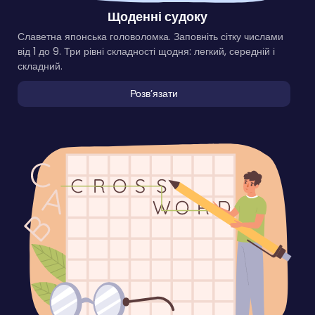
Щоденні судоку
Славетна японська головоломка. Заповніть сітку числами
від 1 до 9. Три рівні складності щодня: легкий, середній і
складний.
Розвʼязати