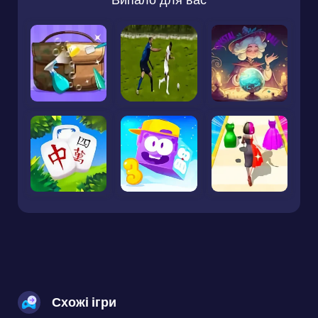
Схожі ігри