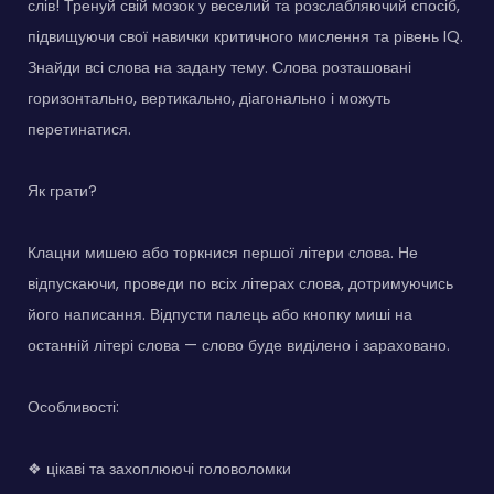
слів! Тренуй свій мозок у веселий та розслабляючий спосіб,
підвищуючи свої навички критичного мислення та рівень IQ.
Знайди всі слова на задану тему. Слова розташовані
горизонтально, вертикально, діагонально і можуть
перетинатися.
Як грати?
Клацни мишею або торкнися першої літери слова. Не
відпускаючи, проведи по всіх літерах слова, дотримуючись
його написання. Відпусти палець або кнопку миші на
останній літері слова — слово буде виділено і зараховано.
Особливості:
❖ цікаві та захоплюючі головоломки