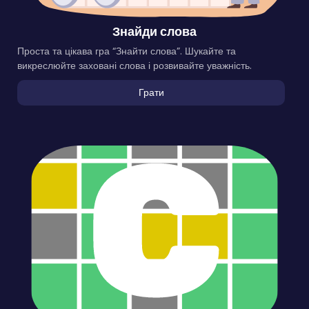
Знайди слова
Проста та цікава гра “Знайти слова”. Шукайте та
викреслюйте заховані слова і розвивайте уважність.
Грати