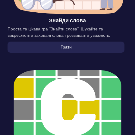
Знайди слова
Проста та цікава гра “Знайти слова”. Шукайте та
викреслюйте заховані слова і розвивайте уважність.
Грати