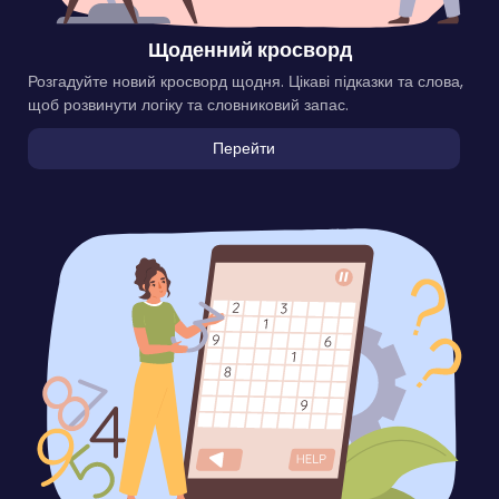
Щоденний кросворд
Розгадуйте новий кросворд щодня. Цікаві підказки та слова,
щоб розвинути логіку та словниковий запас.
Перейти