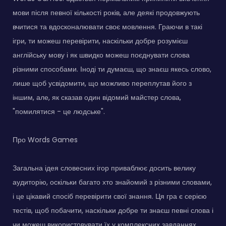
мови після певної кількості років, але деякі продовжують
вчитися та вдосконалювати своє мовлення. Граючи в такі
ігри, ти можеш перевірити, наскільки добре розумієш
англійську мову і як швидко можеш поєднувати слова
різними способами. Іноді ти думаєш, що знаєш якесь слово,
лише щоб усвідомити, що можливо переплутав його з
іншим, але, як сказав один відомий майстер слова,
"помилятися - це людське".
Про Words Games
Загальна ідея словесних ігор приваблює досить велику
аудиторію, оскільки багато хто знайомий з різними словами,
і це цікавий спосіб перевірити свої знання. Ця гра є серією
тестів, щоб побачити, наскільки добре ти знаєш певні слова і
чи можеш використовувати їх у комплексних завданнях.