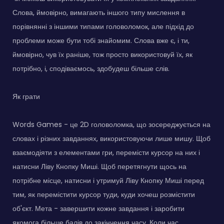
Слова, ймовірно, вимагають іншого типу мислення в
порівнянні з іншими типами головоломок, але підхід до
проблеми може бути тобі знайомим. Слова вже є, і ти,
ймовірно, чув їх раніше, тож просто використовуй їх, як
потрібно, і, сподіваємось, здобудеш більше слів.
Як грати
Words Games - це 2D головоломка, що зосереджується на
словах і різних завданнях, використовуючи лише мишу. Щоб
взаємодіяти з елементами гри, перемісти курсор на них і
натисни Ліву Кнопку Миші. Щоб перетягнути щось на
потрібне місце, натисни і утримуй Ліву Кнопку Миші перед
тим, як перемістити курсор туди, куди хочеш розмістити
об'єкт. Мета - завершити кожне завдання і заробити
якомога більше балів до закінчення часу. Коли час