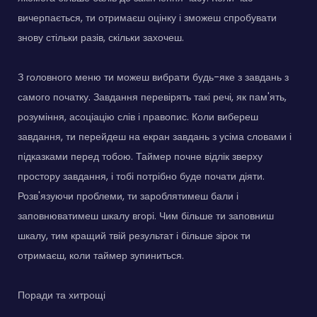
вичерпається, ти отримаєш оцінку і зможеш спробувати
знову стільки разів, скільки захочеш.
З головного меню ти можеш вибрати будь-яке з завдань з
самого початку. Завдання перевірять такі речі, як пам'ять,
розуміння, асоціацію слів і правопис. Коли вибереш
завдання, ти перейдеш на екран завдань з усіма словами і
підказками перед тобою. Таймер почне відлік зверху
простору завдання, і тобі потрібно буде почати діяти.
Розв'язуючи проблеми, ти зароблятимеш бали і
заповнюватимеш шкалу вгорі. Чим більше ти заповниш
шкалу, тим кращий твій результат і більше зірок ти
отримаєш, коли таймер зупиниться.
Поради та хитрощі