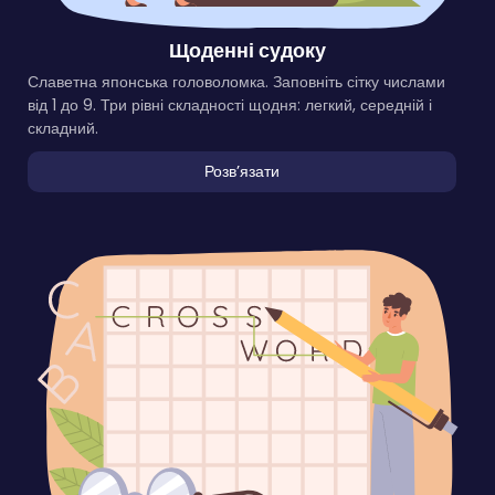
Щоденні судоку
Славетна японська головоломка. Заповніть сітку числами
від 1 до 9. Три рівні складності щодня: легкий, середній і
складний.
Розвʼязати