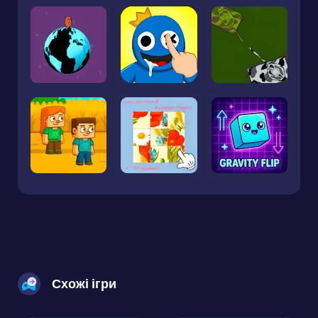
Схожі ігри