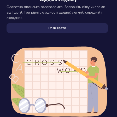
Славетна японська головоломка. Заповніть сітку числами
від 1 до 9. Три рівні складності щодня: легкий, середній і
складний.
Розвʼязати