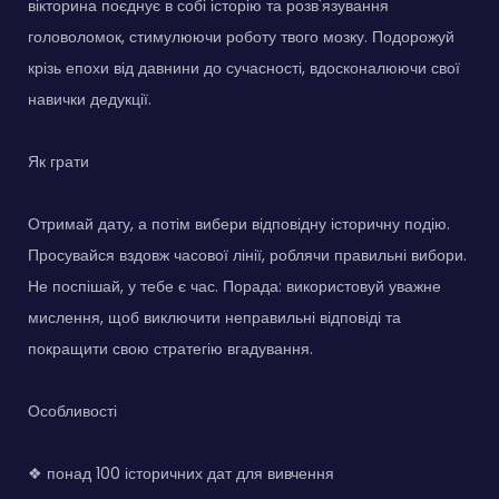
вікторина поєднує в собі історію та розв'язування
головоломок, стимулюючи роботу твого мозку. Подорожуй
крізь епохи від давнини до сучасності, вдосконалюючи свої
навички дедукції.
Як грати
Отримай дату, а потім вибери відповідну історичну подію.
Просувайся вздовж часової лінії, роблячи правильні вибори.
Не поспішай, у тебе є час. Порада: використовуй уважне
мислення, щоб виключити неправильні відповіді та
покращити свою стратегію вгадування.
Особливості
❖ понад 100 історичних дат для вивчення