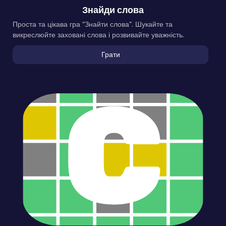
Знайди слова
Проста та цікава гра “Знайти слова”. Шукайте та
викреслюйте заховані слова і розвивайте уважність.
Грати