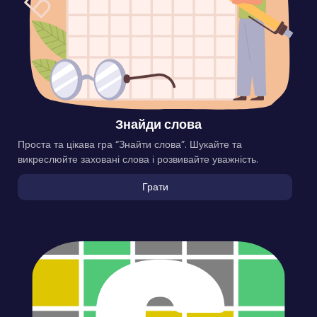
Знайди слова
Проста та цікава гра “Знайти слова”. Шукайте та
викреслюйте заховані слова і розвивайте уважність.
Грати