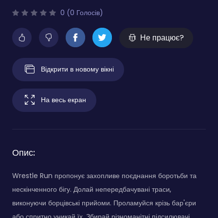
0 (0 Голосів)
Не працює?
Відкрити в новому вікні
На весь екран
Опис:
Wrestle Run пропонує захопливе поєднання боротьби та
нескінченного бігу. Долай непередбачувані траси,
виконуючи борцівські прийоми. Проламуйся крізь бар'єри
або спритно уникай їх. Збирай різноманітні підсилювачі,