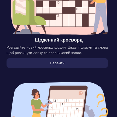
Щоденний кросворд
Розгадуйте новий кросворд щодня. Цікаві підказки та слова,
щоб розвинути логіку та словниковий запас.
Перейти