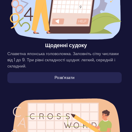
Щоденні судоку
Славетна японська головоломка. Заповніть сітку числами
від 1 до 9. Три рівні складності щодня: легкий, середній і
складний.
Розвʼязати