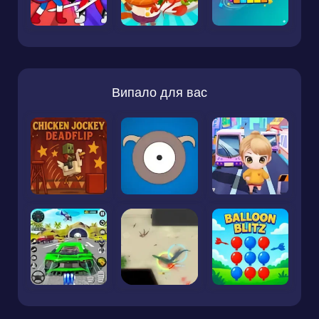
Випало для вас