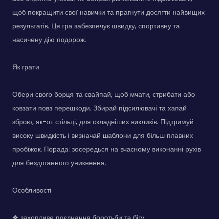
щоб покращити свої навички та прагнути досягти найвищих
результатів. Ця гра забезпечує швидку, спортивну та
насичену дію подорож.
Як грати
Обери свого борця та свайпай, щоб мчати, стрибати або
ковзати повз перешкоди. Збирай підсилювачі та хапай
зброю, як-от стільці, для складніших викликів. Підтримуй
високу швидкість і визначай шаблони для більш плавних
пробіжок. Порада: зосередься на вчасному виконанні рухів
для бездоганного уникнення.
Особливості
❖ захопливе поєднання боротьби та бігу