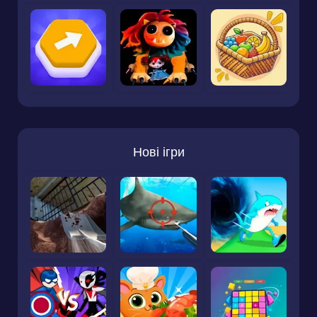
Нові ігри