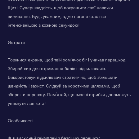
Щит і Супершвидкість, щоб покращити свої навички
виживання. Будь уважним, адже погоня стає все
інтенсивнішою з кожною секундою!
Як грати
Торкнися екрана, щоб твій хом'ячок біг і уникав перешкод.
Збирай сир для отримання балів і підсилювачів.
Використовуй підсилювачі стратегічно, щоб збільшити
швидкість і захист. Слідкуй за короткими шляхами, щоб
зберегти перевагу. Пам'ятай, що вчасні стрибки допоможуть
уникнути лап кота!
Особливості
❖ швидкісний геймплей з безліччю перешкод