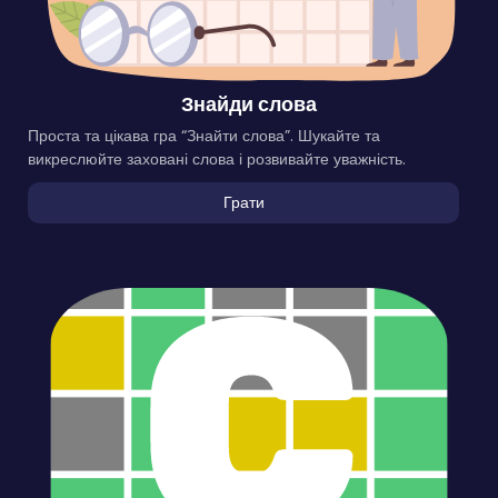
Знайди слова
Проста та цікава гра “Знайти слова”. Шукайте та
викреслюйте заховані слова і розвивайте уважність.
Грати