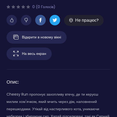
0 (0 Голосів)
Не працює?
Відкрити в новому вікні
На весь екран
Опис:
Cheesy Run пропонує захопливу втечу, де ти керуєш
милим хом'ячком, який мчить через дім, наповнений
перешкодами. Утікай від настирливого кота, уникаючи
небезпек і збираючи сир. Хапай підсилювачі, такі як Сирний