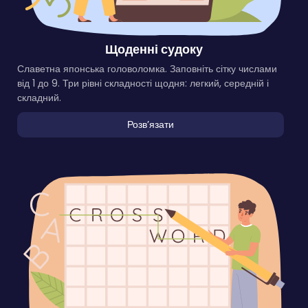
Щоденні судоку
Славетна японська головоломка. Заповніть сітку числами
від 1 до 9. Три рівні складності щодня: легкий, середній і
складний.
Розвʼязати