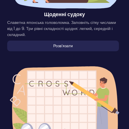
Щоденні судоку
Славетна японська головоломка. Заповніть сітку числами
від 1 до 9. Три рівні складності щодня: легкий, середній і
складний.
Розвʼязати