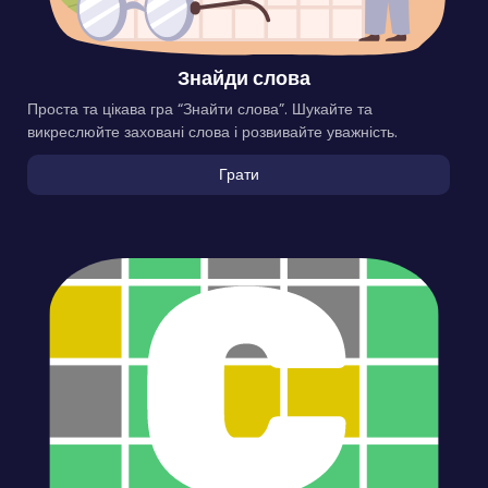
Знайди слова
Проста та цікава гра “Знайти слова”. Шукайте та
викреслюйте заховані слова і розвивайте уважність.
Грати