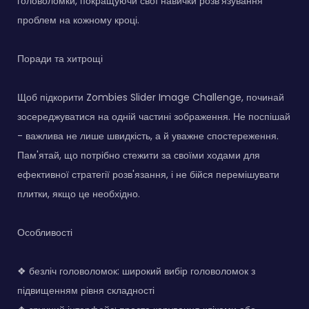
головоломки, покращуючи свої навички розв'язування
проблем на кожному кроці.
Поради та хитрощі
Щоб підкорити Zombies Slider Image Challenge, починай
зосереджуватися на одній частині зображення. Не поспішай
- важлива не лише швидкість, а й уважне спостереження.
Пам'ятай, що потрібно стежити за своїми ходами для
ефективної стратегії розв'язання, і не бійся перемішувати
плитки, якщо це необхідно.
Особливості
❖ безліч головоломок: широкий вибір головоломок з
підвищенням рівня складності