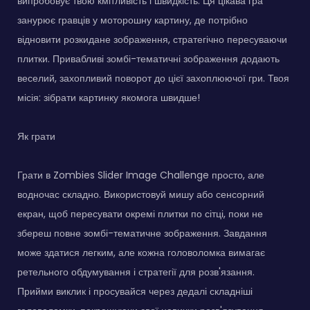
випробовує твою кмітливість і швидкість. Ця цікава гра
занурює гравців у моторошну картину, де потрібно
відновити розкидане зображення, стратегічно пересуваючи
плитки. Привабливі зомбі-тематичні зображення додають
веселий, захопливий поворот до цієї захоплюючої гри. Твоя
місія: зібрати картинку якомога швидше!
Як грати
Грати в Zombies Slider Image Challenge просто, але
водночас складно. Використовуй мишу або сенсорний
екран, щоб пересувати окремі плитки по сітці, поки не
збереш повне зомбі-тематичне зображення. Завдання
може здатися легким, але кожна головоломка вимагає
ретельного обдумування і стратегії для розв'язання.
Прийми виклик і просувайся через дедалі складніші