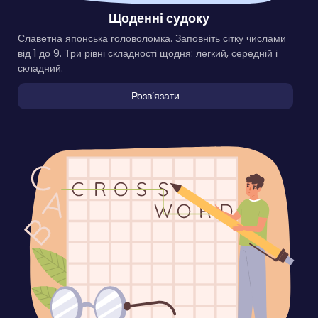
Щоденні судоку
Славетна японська головоломка. Заповніть сітку числами
від 1 до 9. Три рівні складності щодня: легкий, середній і
складний.
Розвʼязати