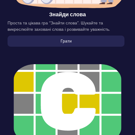
Знайди слова
Проста та цікава гра “Знайти слова”. Шукайте та
викреслюйте заховані слова і розвивайте уважність.
Грати