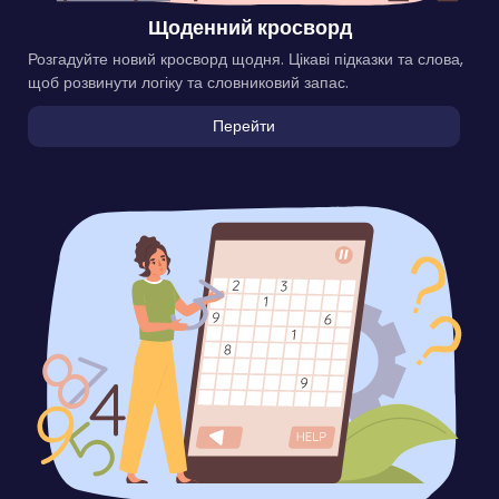
Щоденний кросворд
Розгадуйте новий кросворд щодня. Цікаві підказки та слова,
щоб розвинути логіку та словниковий запас.
Перейти