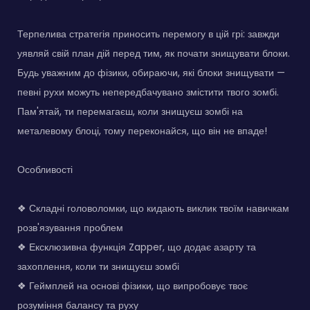
Терпелива стратегія приносить перемогу в цій грі: завжди
уявляй свій план дій перед тим, як почати знищувати блоки.
Будь уважним до фізики, обираючи, які блоки знищувати —
певні рухи можуть непередбачувано змістити твого зомбі.
Пам'ятай, ти перемагаєш, коли знищуєш зомбі на
металевому блоці, тому переконайся, що він не впаде!
Особливості
❖ Складні головоломки, що кидають виклик твоїм навичкам
розв'язування проблем
❖ Ексклюзивна функція Zapper, що додає азарту та
захоплення, коли ти знищуєш зомбі
❖ Геймплей на основі фізики, що випробовує твоє
розуміння балансу та руху