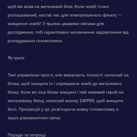
щоб він впав на металевий блок. Коли зомбі точно
розташований, настає час для електризуючого фіналу —
знищення зомбі! З трьома цікавими світами для
дослідження, тобі гарантовано нескінченне задоволення від
розгадування головоломок.
Як грати
Твої управління прості, але вимагають точності: натискай на
блоки, щоб знищити їх і спрямувати зомбі до металевого
блоку. Коли всі інші блоки знищені і твій неживий герой на
металевому блоці, натискай кнопку ZAPPER, щоб знищити
його. Прогресуй у грі, розв'язуючи кожну головоломку в
трьох різноманітних світах.
Поради та хитрощі