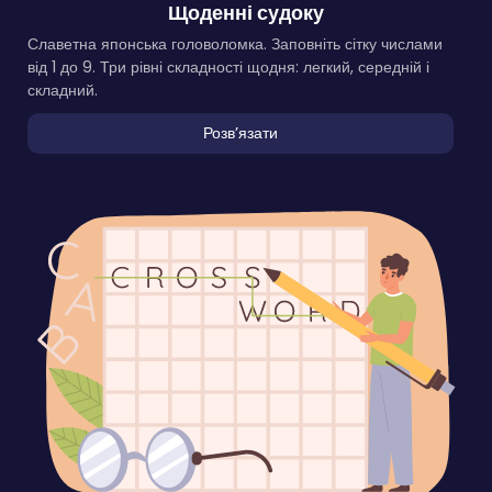
Щоденні судоку
Славетна японська головоломка. Заповніть сітку числами
від 1 до 9. Три рівні складності щодня: легкий, середній і
складний.
Розвʼязати