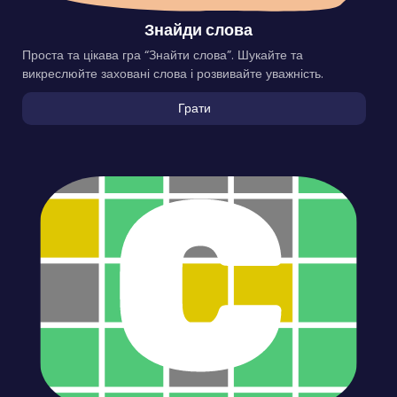
Знайди слова
Проста та цікава гра “Знайти слова”. Шукайте та
викреслюйте заховані слова і розвивайте уважність.
Грати