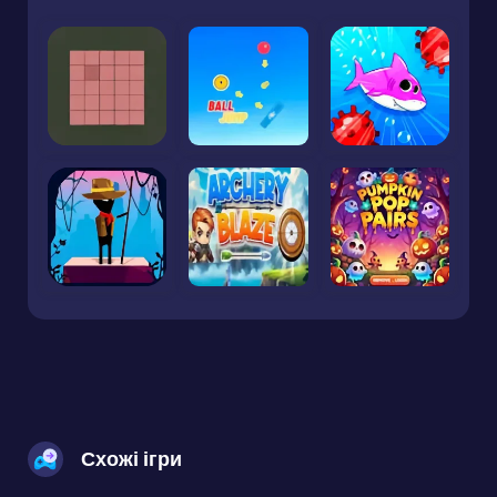
Схожі ігри