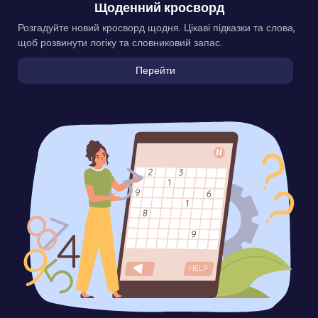
Щоденний кросворд
Розгадуйте новий кросворд щодня. Цікаві підказки та слова,
щоб розвинути логіку та словниковий запас.
Перейти