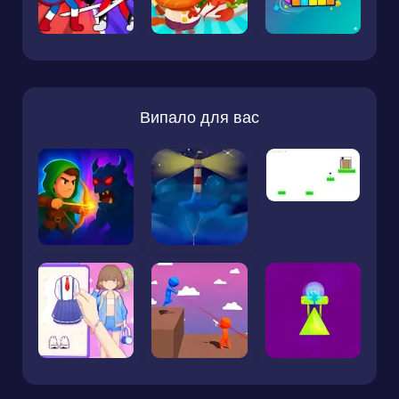
Випало для вас