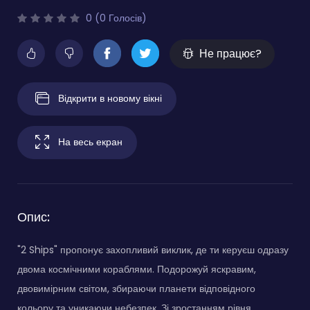
0 (0 Голосів)
Не працює?
Відкрити в новому вікні
На весь екран
Опис:
"2 Ships" пропонує захопливий виклик, де ти керуєш одразу
двома космічними кораблями. Подорожуй яскравим,
двовимірним світом, збираючи планети відповідного
кольору та уникаючи небезпек. Зі зростанням рівня