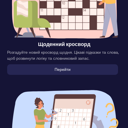
Щоденний кросворд
Розгадуйте новий кросворд щодня. Цікаві підказки та слова,
щоб розвинути логіку та словниковий запас.
Перейти