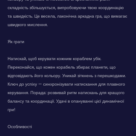
складність збільшується, випробовуючи твою координацію
та швидкість. Це весела, лаконічна аркадна гра, що вимагає
швидкого мислення.
Як грати
Натискай, щоб керувати кожним кораблем убік.
Переконайся, що кожен корабель збирає планети, що
відповідають його кольору. Уникай зіткнень з перешкодами.
Ключ до успіху — синхронізувати натискання для плавного
керування. Порада: розвивай ритм натискань для кращого
балансу та координації. Удачі в опануванні цієї динамічної
гри!
Особливості