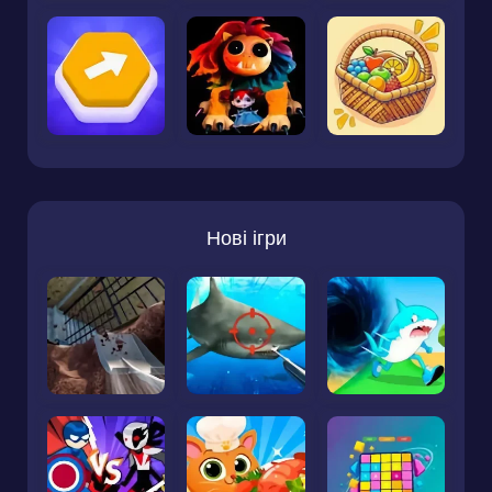
Нові ігри