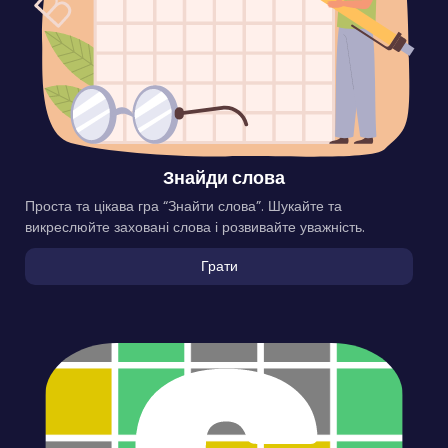
Знайди слова
Проста та цікава гра “Знайти слова”. Шукайте та
викреслюйте заховані слова і розвивайте уважність.
Грати