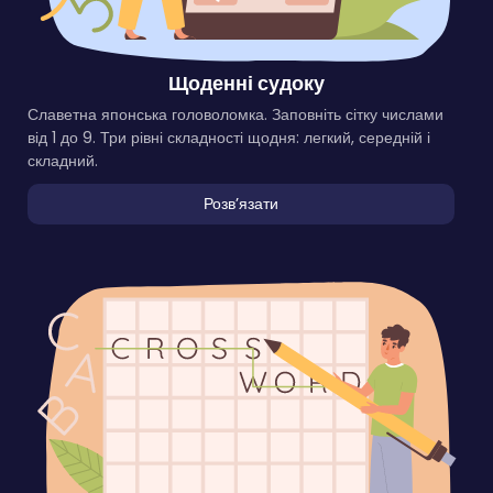
Щоденні судоку
Славетна японська головоломка. Заповніть сітку числами
від 1 до 9. Три рівні складності щодня: легкий, середній і
складний.
Розвʼязати