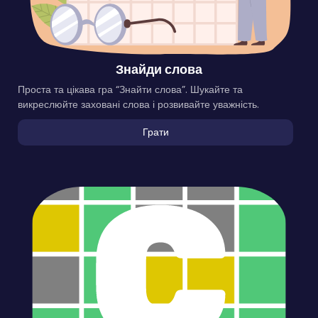
Знайди слова
Проста та цікава гра “Знайти слова”. Шукайте та
викреслюйте заховані слова і розвивайте уважність.
Грати