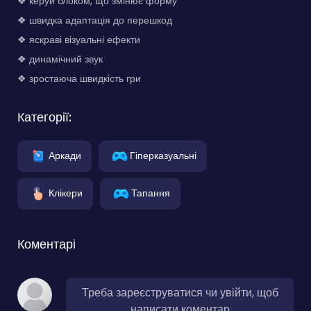
❖ керуй блоком, що змінює форму
❖ швидка адаптація до перешкод
❖ яскраві візуальні ефекти
❖ динамічний звук
❖ зростаюча швидкість гри
Категорії:
Аркади
Гіперказуальні
Клікери
Тапання
Коментарі
Треба зареєструватися чи увійти, щоб
написати коментар