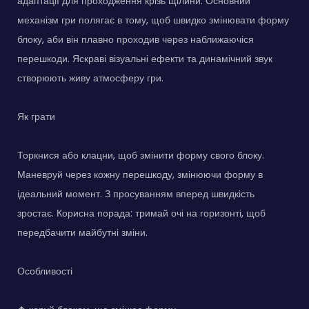
адаптації для проходження крізь щілини. Основний
механізм гри полягає в тому, щоб швидко змінювати форму
блоку, аби він плавно проходив через наближаючіся
перешкоди. Яскраві візуальні ефекти та динамічний звук
створюють живу атмосферу гри.
Як грати
Торкнися або клацни, щоб змінити форму свого блоку.
Маневруй через кожну перешкоду, змінюючи форму в
ідеальний момент. З просуванням вперед швидкість
зростає. Корисна порада: тримай очі на горизонті, щоб
передбачити майбутні зміни.
Особливості