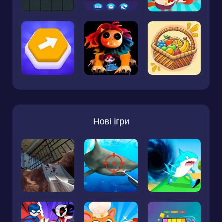
Нові ігри