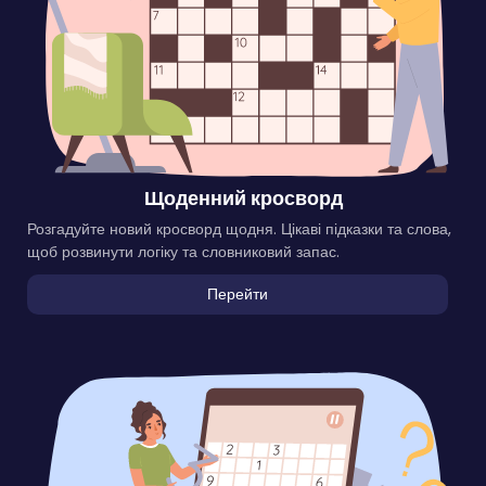
Щоденний кросворд
Розгадуйте новий кросворд щодня. Цікаві підказки та слова,
щоб розвинути логіку та словниковий запас.
Перейти