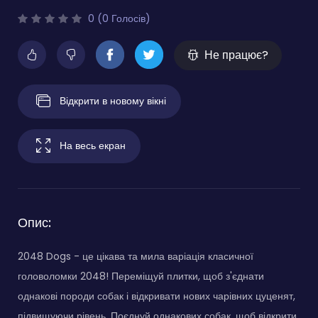
0 (0 Голосів)
Не працює?
Відкрити в новому вікні
На весь екран
Опис:
2048 Dogs - це цікава та мила варіація класичної
головоломки 2048! Переміщуй плитки, щоб з'єднати
однакові породи собак і відкривати нових чарівних цуценят,
підвищуючи рівень. Поєднуй однакових собак, щоб відкрити