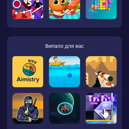
Випало для вас