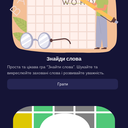
Знайди слова
Проста та цікава гра “Знайти слова”. Шукайте та
викреслюйте заховані слова і розвивайте уважність.
Грати