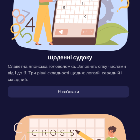
Щоденні судоку
Славетна японська головоломка. Заповніть сітку числами
від 1 до 9. Три рівні складності щодня: легкий, середній і
складний.
Розвʼязати